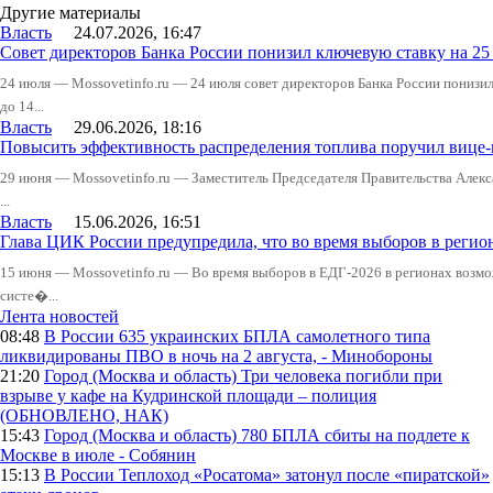
Другие материалы
Власть
24.07.2026, 16:47
Совет директоров Банка России понизил ключевую ставку на 2
24 июля — Mossovetinfo.ru — 24 июля совет директоров Банка России понизи
до 14...
Власть
29.06.2026, 18:16
Повысить эффективность распределения топлива поручил вице
29 июня — Mossovetinfo.ru — Заместитель Председателя Правительства Алекс
...
Власть
15.06.2026, 16:51
Глава ЦИК России предупредила, что во время выборов в реги
15 июня — Mossovetinfo.ru — Во время выборов в ЕДГ-2026 в регионах возмо
систе�...
Лента новостей
08:48
В России
635 украинских БПЛА самолетного типа
ликвидированы ПВО в ночь на 2 августа, - Минобороны
21:20
Город (Москва и область)
Три человека погибли при
взрыве у кафе на Кудринской площади – полиция
(ОБНОВЛЕНО, НАК)
15:43
Город (Москва и область)
780 БПЛА сбиты на подлете к
Москве в июле - Собянин
15:13
В России
Теплоход «Росатома» затонул после «пиратской»