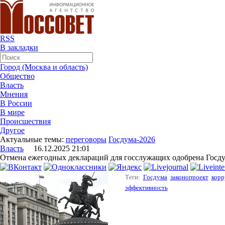
RSS
В закладки
Город (Москва и область)
Общество
Власть
Мнения
В России
В мире
Происшествия
Другое
Актуальные темы:
переговоры
Госдума-2026
Власть
16.12.2025 21:01
Отмена ежегодных деклараций для госслужащих одобрена Госд
Теги:
Госдума
законопроект
корр
эффективность