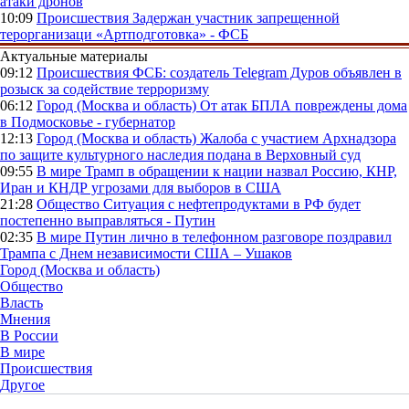
атаки дронов
10:09
Происшествия
Задержан участник запрещенной
терорганизаци «Артподготовка» - ФСБ
Актуальные материалы
09:12
Происшествия
ФСБ: создатель Telegram Дуров объявлен в
розыск за содействие терроризму
06:12
Город (Москва и область)
От атак БПЛА повреждены дома
в Подмосковье - губернатор
12:13
Город (Москва и область)
Жалоба с участием Архнадзора
по защите культурного наследия подана в Верховный суд
09:55
В мире
Трамп в обращении к нации назвал Россию, КНР,
Иран и КНДР угрозами для выборов в США
21:28
Общество
Ситуация с нефтепродуктами в РФ будет
постепенно выправляться - Путин
02:35
В мире
Путин лично в телефонном разговоре поздравил
Трампа с Днем независимости США – Ушаков
Город (Москва и область)
Общество
Власть
Мнения
В России
В мире
Происшествия
Другое