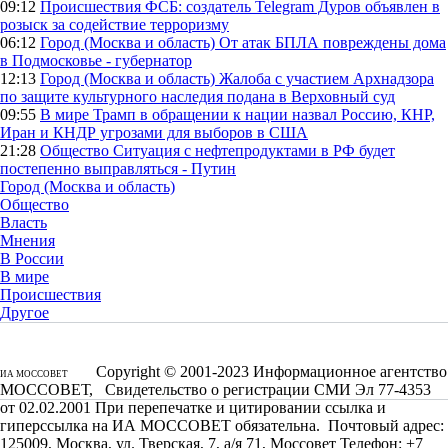
09:12
Происшествия
ФСБ: создатель Telegram Дуров объявлен в
розыск за содействие терроризму
06:12
Город (Москва и область)
От атак БПЛА повреждены дома
в Подмосковье - губернатор
12:13
Город (Москва и область)
Жалоба с участием Архнадзора
по защите культурного наследия подана в Верховный суд
09:55
В мире
Трамп в обращении к нации назвал Россию, КНР,
Иран и КНДР угрозами для выборов в США
21:28
Общество
Ситуация с нефтепродуктами в РФ будет
постепенно выправляться - Путин
Город (Москва и область)
Общество
Власть
Мнения
В России
В мире
Происшествия
Другое
Copyright © 2001-2023 Информационное агентство
ИА МОССОВЕТ
МОССОВЕТ, Свидетельство о регистрации СМИ Эл 77-4353
от 02.02.2001 При перепечатке и цитировании ссылка и
гиперссылка на ИА МОССОВЕТ обязательна. Почтовый адрес:
125009, Москва, ул. Тверская, 7, а/я 71, Моссовет Телефон: +7