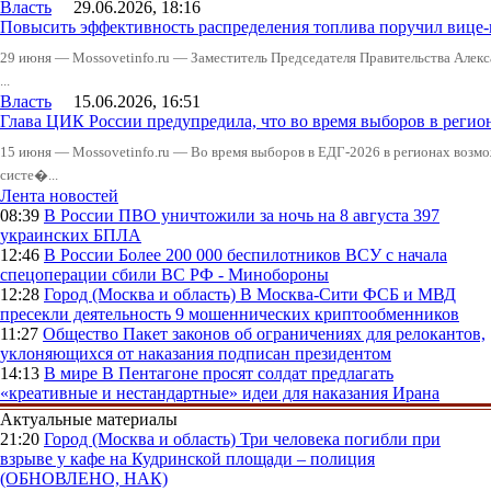
Власть
29.06.2026, 18:16
Повысить эффективность распределения топлива поручил вице
29 июня — Mossovetinfo.ru — Заместитель Председателя Правительства Алекс
...
Власть
15.06.2026, 16:51
Глава ЦИК России предупредила, что во время выборов в реги
15 июня — Mossovetinfo.ru — Во время выборов в ЕДГ-2026 в регионах возмо
систе�...
Лента новостей
08:39
В России
ПВО уничтожили за ночь на 8 августа 397
украинских БПЛА
12:46
В России
Более 200 000 беспилотников ВСУ с начала
спецоперации сбили ВС РФ - Минобороны
12:28
Город (Москва и область)
В Москва-Сити ФСБ и МВД
пресекли деятельность 9 мошеннических криптообменников
11:27
Общество
Пакет законов об ограничениях для релокантов,
уклоняющихся от наказания подписан президентом
14:13
В мире
В Пентагоне просят солдат предлагать
«креативные и нестандартные» идеи для наказания Ирана
Актуальные материалы
21:20
Город (Москва и область)
Три человека погибли при
взрыве у кафе на Кудринской площади – полиция
(ОБНОВЛЕНО, НАК)