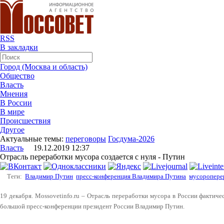
RSS
В закладки
Город (Москва и область)
Общество
Власть
Мнения
В России
В мире
Происшествия
Другое
Актуальные темы:
переговоры
Госдума-2026
Власть
19.12.2019 12:37
Отрасль переработки мусора создается с нуля - Путин
Теги:
Владимир Путин
пресс-конференция Владимира Путина
мусоропере
19 декабря. Mossovetinfo.ru – Отрасль переработки мусора в России фактичес
большой пресс-конференции президент России Владимир Путин.