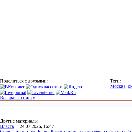
Поделиться с друзьями:
Теги:
Москва
б
Возврат к списку
Другие материалы
Власть
24.07.2026, 16:47
Совет директоров Банка России понизил ключевую ставку на 2