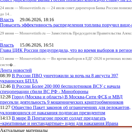
24 июля — Mossovetinfo.ru — 24 июля совет директоров Банка России понизи
до 14...
Власть
29.06.2026, 18:16
Повысить эффективность распределения топлива поручил вице
29 июня — Mossovetinfo.ru — Заместитель Председателя Правительства Алекс
...
Власть
15.06.2026, 16:51
Глава ЦИК России предупредила, что во время выборов в реги
15 июня — Mossovetinfo.ru — Во время выборов в ЕДГ-2026 в регионах возмо
систе�...
Лента новостей
08:39
В России
ПВО уничтожили за ночь на 8 августа 397
украинских БПЛА
12:46
В России
Более 200 000 беспилотников ВСУ с начала
спецоперации сбили ВС РФ - Минобороны
12:28
Город (Москва и область)
В Москва-Сити ФСБ и МВД
пресекли деятельность 9 мошеннических криптообменников
11:27
Общество
Пакет законов об ограничениях для релокантов,
уклоняющихся от наказания подписан президентом
14:13
В мире
В Пентагоне просят солдат предлагать
«креативные и нестандартные» идеи для наказания Ирана
Актуальные материалы