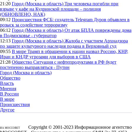
21:20
Город (Москва и область)
Три человека погибли при
взрыве у кафе на Кудринской площади – полиция
(ОБНОВЛЕНО, НАК)
09:12
Происшествия
ФСБ: создатель Telegram Дуров объявлен в
розыск за содействие терроризму
06:12
Город (Москва и область)
От атак БПЛА повреждены дома
в Подмосковье - губернатор
12:13
Город (Москва и область)
Жалоба с участием Архнадзора
по защите культурного наследия подана в Верховный суд
09:55
В мире
Трамп в обращении к нации назвал Россию, КНР,
Иран и КНДР угрозами для выборов в США
21:28
Общество
Ситуация с нефтепродуктами в РФ будет
постепенно выправляться - Путин
Город (Москва и область)
Общество
Власть
Мнения
В России
В мире
Происшествия
Другое
Copyright © 2001-2023 Информационное агентство
ИА МОССОВЕТ