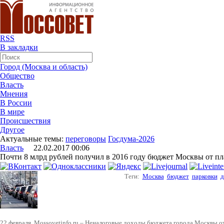
RSS
В закладки
Город (Москва и область)
Общество
Власть
Мнения
В России
В мире
Происшествия
Другое
Актуальные темы:
переговоры
Госдума-2026
Власть
22.02.2017 00:06
Почти 8 млрд рублей получил в 2016 году бюджет Москвы от п
Теги:
Москва
бюджет
парковки
д
22 февраля. Mossovetinfo.ru – Неналоговые доходы бюджета города Москвы о