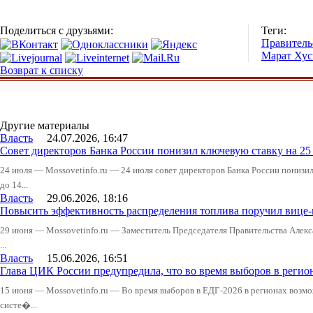
Поделиться с друзьями:
Теги:
Правитель
Марат Хус
Возврат к списку
Другие материалы
Власть
24.07.2026, 16:47
Совет директоров Банка России понизил ключевую ставку на 2
24 июля — Mossovetinfo.ru — 24 июля совет директоров Банка России понизи
до 14...
Власть
29.06.2026, 18:16
Повысить эффективность распределения топлива поручил вице
29 июня — Mossovetinfo.ru — Заместитель Председателя Правительства Алекс
...
Власть
15.06.2026, 16:51
Глава ЦИК России предупредила, что во время выборов в реги
15 июня — Mossovetinfo.ru — Во время выборов в ЕДГ-2026 в регионах возмо
систе�...