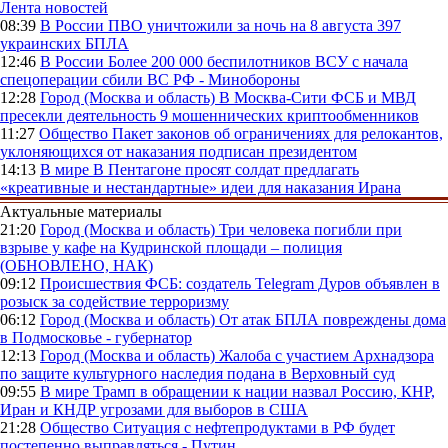
Лента новостей
08:39
В России
ПВО уничтожили за ночь на 8 августа 397
украинских БПЛА
12:46
В России
Более 200 000 беспилотников ВСУ с начала
спецоперации сбили ВС РФ - Минобороны
12:28
Город (Москва и область)
В Москва-Сити ФСБ и МВД
пресекли деятельность 9 мошеннических криптообменников
11:27
Общество
Пакет законов об ограничениях для релокантов,
уклоняющихся от наказания подписан президентом
14:13
В мире
В Пентагоне просят солдат предлагать
«креативные и нестандартные» идеи для наказания Ирана
Актуальные материалы
21:20
Город (Москва и область)
Три человека погибли при
взрыве у кафе на Кудринской площади – полиция
(ОБНОВЛЕНО, НАК)
09:12
Происшествия
ФСБ: создатель Telegram Дуров объявлен в
розыск за содействие терроризму
06:12
Город (Москва и область)
От атак БПЛА повреждены дома
в Подмосковье - губернатор
12:13
Город (Москва и область)
Жалоба с участием Архнадзора
по защите культурного наследия подана в Верховный суд
09:55
В мире
Трамп в обращении к нации назвал Россию, КНР,
Иран и КНДР угрозами для выборов в США
21:28
Общество
Ситуация с нефтепродуктами в РФ будет
постепенно выправляться - Путин