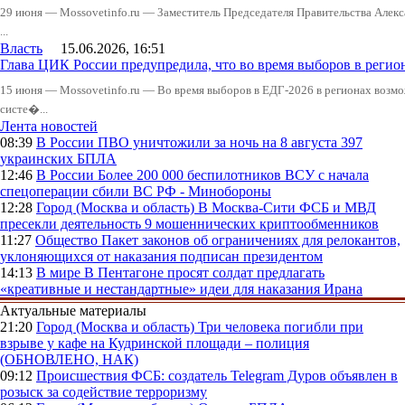
29 июня — Mossovetinfo.ru — Заместитель Председателя Правительства Алекс
...
Власть
15.06.2026, 16:51
Глава ЦИК России предупредила, что во время выборов в реги
15 июня — Mossovetinfo.ru — Во время выборов в ЕДГ-2026 в регионах возмо
систе�...
Лента новостей
08:39
В России
ПВО уничтожили за ночь на 8 августа 397
украинских БПЛА
12:46
В России
Более 200 000 беспилотников ВСУ с начала
спецоперации сбили ВС РФ - Минобороны
12:28
Город (Москва и область)
В Москва-Сити ФСБ и МВД
пресекли деятельность 9 мошеннических криптообменников
11:27
Общество
Пакет законов об ограничениях для релокантов,
уклоняющихся от наказания подписан президентом
14:13
В мире
В Пентагоне просят солдат предлагать
«креативные и нестандартные» идеи для наказания Ирана
Актуальные материалы
21:20
Город (Москва и область)
Три человека погибли при
взрыве у кафе на Кудринской площади – полиция
(ОБНОВЛЕНО, НАК)
09:12
Происшествия
ФСБ: создатель Telegram Дуров объявлен в
розыск за содействие терроризму