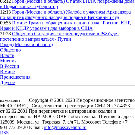
06:12
Город (Москва и область)
От атак БПЛА повреждены дома
в Подмосковье - губернатор
12:13
Город (Москва и область)
Жалоба с участием Архнадзора
по защите культурного наследия подана в Верховный суд
09:55
В мире
Трамп в обращении к нации назвал Россию, КНР,
Иран и КНДР угрозами для выборов в США
21:28
Общество
Ситуация с нефтепродуктами в РФ будет
постепенно выправляться - Путин
Город (Москва и область)
Общество
Власть
Мнения
В России
В мире
Происшествия
Другое
Copyright © 2001-2023 Информационное агентство
ИА МОССОВЕТ
МОССОВЕТ, Свидетельство о регистрации СМИ Эл 77-4353
от 02.02.2001 При перепечатке и цитировании ссылка и
гиперссылка на ИА МОССОВЕТ обязательна. Почтовый адрес:
125009, Москва, ул. Тверская, 7, а/я 71, Моссовет Телефон: +7
903 772 39 20 E-mail:
info@mossovetinfo.ru
RSS