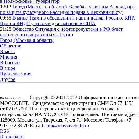
в Подмосковье - губернатор
12:13
Город (Москва и область)
Жалоба с участием Архнадзора
по защите культурного наследия подана в Верховный суд
09:55
В мире
Трамп в обращении к нации назвал Россию, КНР,
Иран и КНДР угрозами для выборов в США
21:28
Общество
Ситуация с нефтепродуктами в РФ будет
постепенно выправляться - Путин
Город (Москва и область)
Общество
Власть
Мнения
В России
В мире
Происшествия
Другое
Copyright © 2001-2023 Информационное агентство
ИА МОССОВЕТ
МОССОВЕТ, Свидетельство о регистрации СМИ Эл 77-4353
от 02.02.2001 При перепечатке и цитировании ссылка и
гиперссылка на ИА МОССОВЕТ обязательна. Почтовый адрес:
125009, Москва, ул. Тверская, 7, а/я 71, Моссовет Телефон: +7
903 772 39 20 E-mail:
info@mossovetinfo.ru
RSS
В закладки