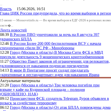
...
Власть
15.06.2026, 16:51
Глава ЦИК России предупредила, что во время выборов в реги
15 июня — Mossovetinfo.ru — Во время выборов в ЕДГ-2026 в регионах возмо
систе�...
Лента новостей
08:39
В России
ПВО уничтожили за ночь на 8 августа 397
украинских БПЛА
12:46
В России
Более 200 000 беспилотников ВСУ с начала
спецоперации сбили ВС РФ - Минобороны
12:28
Город (Москва и область)
В Москва-Сити ФСБ и МВД
пресекли деятельность 9 мошеннических криптообменников
11:27
Общество
Пакет законов об ограничениях для релокантов,
уклоняющихся от наказания подписан президентом
14:13
В мире
В Пентагоне просят солдат предлагать
«креативные и нестандартные» идеи для наказания Ирана
Актуальные материалы
21:20
Город (Москва и область)
Три человека погибли при
взрыве у кафе на Кудринской площади – полиция
(ОБНОВЛЕНО, НАК)
09:12
Происшествия
ФСБ: создатель Telegram Дуров объявлен в
розыск за содействие терроризму
06:12
Город (Москва и область)
От атак БПЛА повреждены дома