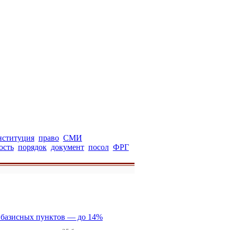
нституция
право
СМИ
ость
порядок
документ
посол
ФРГ
5 базисных пунктов — до 14%