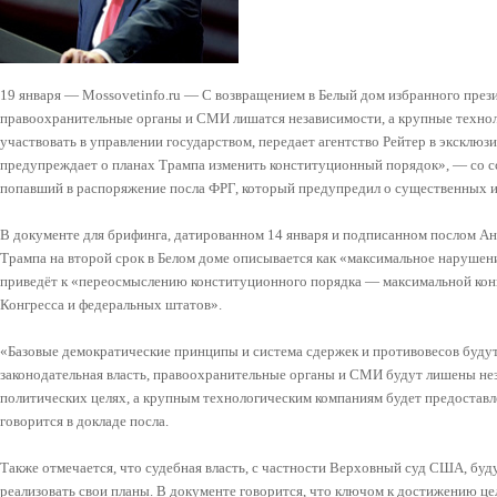
19 января — Mossovetinfo.ru — С возвращением в Белый дом избранного пре
правоохранительные органы и СМИ лишатся независимости, а крупные технол
участвовать в управлении государством, передает агентство Рейтер в эксклю
предупреждает о планах Трампа изменить конституционный порядок», — со с
попавший в распоряжение посла ФРГ, который предупредил о существенных и
В документе для брифинга, датированном 14 января и подписанном послом А
Трампа на второй срок в Белом доме описывается как «максимальное нарушен
приведёт к «переосмыслению конституционного порядка — максимальной конце
Конгресса и федеральных штатов».
«Базовые демократические принципы и система сдержек и противовесов будут
законодательная власть, правоохранительные органы и СМИ будут лишены нез
политических целях, а крупным технологическим компаниям будет предоставле
говорится в докладе посла.
Также отмечается, что судебная власть, с частности Верховный суд США, буд
реализовать свои планы. В документе говорится, что ключом к достижению це