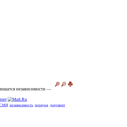
лишатся независимости —
СМИ
независимость
порядок
документ