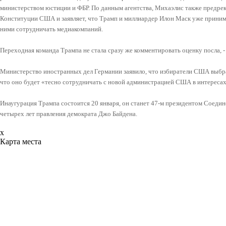
министерством юстиции и ФБР. По данным агентства, Михаэлис также предрек
Конституции США и заявляет, что Трамп и миллиардер Илон Маск уже приним
ними сотрудничать медиакомпаний.
Переходная команда Трампа не стала сразу же комментировать оценку посла, -
Министерство иностранных дел Германии заявило, что избиратели США выбра
что оно будет «тесно сотрудничать с новой администрацией США в интереса
Инаугурация Трампа состоится 20 января, он станет 47-м президентом Соеди
четырех лет правления демократа Джо Байдена.
x
Карта места