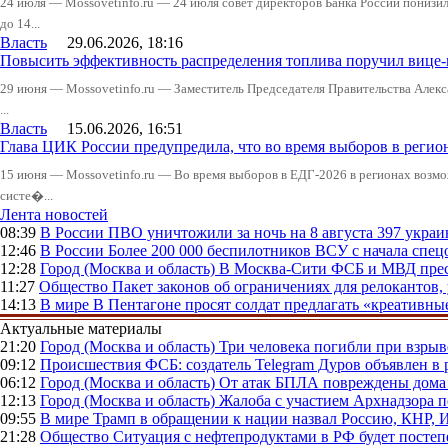
24 июля — Mossovetinfo.ru — 24 июля совет директоров Банка России понизи
до 14...
Власть
29.06.2026, 18:16
Повысить эффективность распределения топлива поручил вице
29 июня — Mossovetinfo.ru — Заместитель Председателя Правительства Алекс
...
Власть
15.06.2026, 16:51
Глава ЦИК России предупредила, что во время выборов в реги
15 июня — Mossovetinfo.ru — Во время выборов в ЕДГ-2026 в регионах возмо
систе�...
Лента новостей
08:39
В России
ПВО уничтожили за ночь на 8 августа 397 укр
12:46
В России
Более 200 000 беспилотников ВСУ с начала сп
12:28
Город (Москва и область)
В Москва-Сити ФСБ и МВД прес
11:27
Общество
Пакет законов об ограничениях для релокантов
14:13
В мире
В Пентагоне просят солдат предлагать «креативны
Актуальные материалы
21:20
Город (Москва и область)
Три человека погибли при взры
09:12
Происшествия
ФСБ: создатель Telegram Дуров объявлен в 
06:12
Город (Москва и область)
От атак БПЛА повреждены дома 
12:13
Город (Москва и область)
Жалоба с участием Архнадзора п
09:55
В мире
Трамп в обращении к нации назвал Россию, КНР,
21:28
Общество
Ситуация с нефтепродуктами в РФ будет постеп