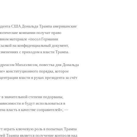
зидента США Дональда Трампа американские
огические компании получат право
зивном материале «посол Германии
сылкой на конфиденциальный документ,
зменениях с приходом к власти Трампа.
ндреасом Михаэлисом, повестка дня Дональда
ие» конституционного порядка, которое
нтрации власти в руках президента за счёт
 в значительной степени подорваны,
ависимости и будут использоваться в
на власть в качестве соправителей», —
ут играть ключевую роль в попытках Трампа
лей Трампа является получение контроля над