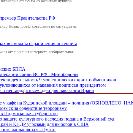
л ключевую ставку на 25 базисных пунктов —
-премьер Правительства РФ
андр Новак провёл совещание по ситуации на
онах возможны ограничения интернета
жны ограничения интернета, избирательная
аинских БПЛА
ецоперации сбили ВС РФ - Минобороны
екли деятельность 9 мошеннических криптообменников
, уклоняющихся от наказания подписан президентом
е и нестандартные» идеи для наказания Ирана
ве у кафе на Кудринской площади – полиция (ОБНОВЛЕНО, НА
розыск за содействие терроризму
в Подмосковье - губернатор
о защите культурного наследия подана в Верховный суд
 Иран и КНДР угрозами для выборов в США
енно выправляться - Путин