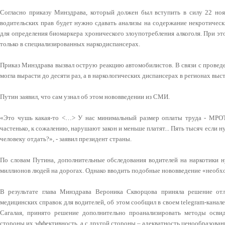
Согласно приказу Минздрава, который должен был вступить в силу 22 но
водительских прав будет нужно сдавать анализы на содержание некротическ
для определения биомаркера хронического злоупотребления алкоголя. При э
только в специализированных наркодиспансерах.
Приказ Минздрава вызвал острую реакцию автомобилистов. В связи с провед
могла вырасти до десяти раз, а в наркологических диспансерах в регионах вы
Путин заявил, что сам узнал об этом нововведении из СМИ.
«Это чушь какая-то <…> У нас минимальный размер оплаты труда - МРО
частенько, к сожалению, нарушают закон и меньше платят... Пять тысяч если н
человеку отдать?», - заявил президент страны.
По словам Путина, дополнительные обследования водителей на наркотики ну
миллионов людей на дорогах. Однако вводить подобные нововведение «необхо
В результате глава Минздрава Вероника Скворцова приняла решение от
медицинских справок для водителей, об этом сообщил в своем telegram-канал
Сагалая, принято решение дополнительно проанализировать методы освид
стороны их эффективность, а с другой стороны – адекватность ценообразован