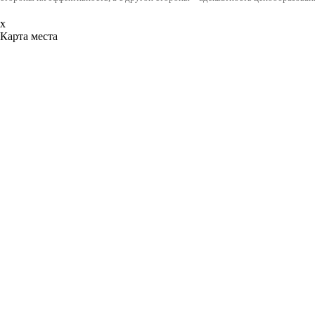
x
Карта места