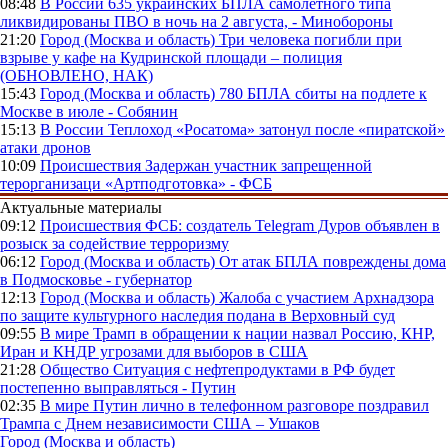
08:48
В России
635 украинских БПЛА самолетного типа
ликвидированы ПВО в ночь на 2 августа, - Минобороны
21:20
Город (Москва и область)
Три человека погибли при
взрыве у кафе на Кудринской площади – полиция
(ОБНОВЛЕНО, НАК)
15:43
Город (Москва и область)
780 БПЛА сбиты на подлете к
Москве в июле - Собянин
15:13
В России
Теплоход «Росатома» затонул после «пиратской»
атаки дронов
10:09
Происшествия
Задержан участник запрещенной
терорганизаци «Артподготовка» - ФСБ
Актуальные материалы
09:12
Происшествия
ФСБ: создатель Telegram Дуров объявлен в
розыск за содействие терроризму
06:12
Город (Москва и область)
От атак БПЛА повреждены дома
в Подмосковье - губернатор
12:13
Город (Москва и область)
Жалоба с участием Архнадзора
по защите культурного наследия подана в Верховный суд
09:55
В мире
Трамп в обращении к нации назвал Россию, КНР,
Иран и КНДР угрозами для выборов в США
21:28
Общество
Ситуация с нефтепродуктами в РФ будет
постепенно выправляться - Путин
02:35
В мире
Путин лично в телефонном разговоре поздравил
Трампа с Днем независимости США – Ушаков
Город (Москва и область)