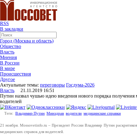
RSS
В закладки
Город (Москва и область)
Общество
Власть
Мнения
В России
В мире
Происшествия
Другое
Актуальные темы:
переговоры
Госдума-2026
Власть
21.11.2019 16:51
Путин назвал чушью идею введения нового порядка получения 
водителей
Теги:
Владимир Путин
Минздрав
водители
медицинские справки
21 ноября. Mossovetinfo.ru – Президент России Владимир Путин раскритико
медицинских справок для водителей.