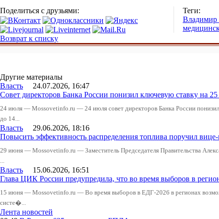
Поделиться с друзьями:
Теги:
Владимир
медицинск
Возврат к списку
Другие материалы
Власть
24.07.2026, 16:47
Совет директоров Банка России понизил ключевую ставку на 2
24 июля — Mossovetinfo.ru — 24 июля совет директоров Банка России понизи
до 14...
Власть
29.06.2026, 18:16
Повысить эффективность распределения топлива поручил вице
29 июня — Mossovetinfo.ru — Заместитель Председателя Правительства Алекс
...
Власть
15.06.2026, 16:51
Глава ЦИК России предупредила, что во время выборов в реги
15 июня — Mossovetinfo.ru — Во время выборов в ЕДГ-2026 в регионах возмо
систе�...
Лента новостей