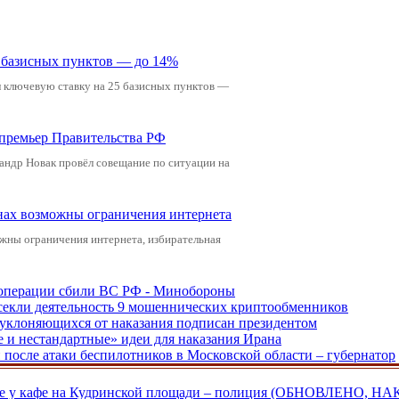
5 базисных пунктов — до 14%
л ключевую ставку на 25 базисных пунктов —
-премьер Правительства РФ
андр Новак провёл совещание по ситуации на
онах возможны ограничения интернета
жны ограничения интернета, избирательная
ецоперации сбили ВС РФ - Минобороны
екли деятельность 9 мошеннических криптообменников
, уклоняющихся от наказания подписан президентом
е и нестандартные» идеи для наказания Ирана
и после атаки беспилотников в Московской области – губернатор
ве у кафе на Кудринской площади – полиция (ОБНОВЛЕНО, НА