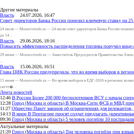
Другие материалы
Власть
24.07.2026, 16:47
Совет директоров Банка России понизил ключевую ставку на 2
24 июля — Mossovetinfo.ru — 24 июля совет директоров Банка России понизи
до 14...
Власть
29.06.2026, 18:16
Повысить эффективность распределения топлива поручил вице
29 июня — Mossovetinfo.ru — Заместитель Председателя Правительства Алекс
...
Власть
15.06.2026, 16:51
Глава ЦИК России предупредила, что во время выборов в реги
15 июня — Mossovetinfo.ru — Во время выборов в ЕДГ-2026 в регионах возмо
систе�...
Лента новостей
12:46
В России
Более 200 000 беспилотников ВСУ с начала сп
12:28
Город (Москва и область)
В Москва-Сити ФСБ и МВД прес
11:27
Общество
Пакет законов об ограничениях для релокантов
14:13
В мире
В Пентагоне просят солдат предлагать «креативны
09:36
Город (Москва и область)
5 человек погибли 10 пострадал
Актуальные материалы
21:20
Город (Москва и область)
Три человека погибли при взры