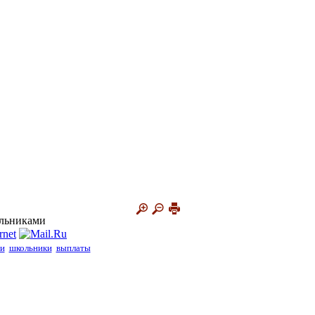
ольниками
и
школьники
выплаты