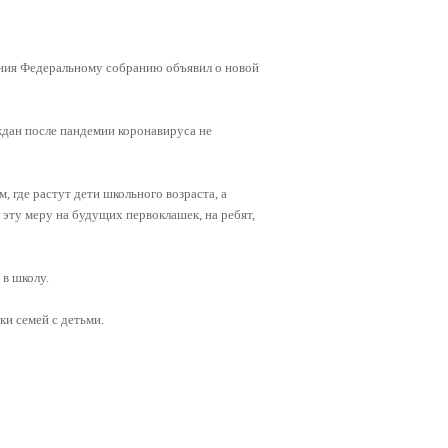
ания Федеральному собранию объявил о новой
аждан после пандемии коронавируса не
 где растут дети школьного возраста, а
 эту меру на будущих первоклашек, на ребят,
 в школу.
и семей с детьми.