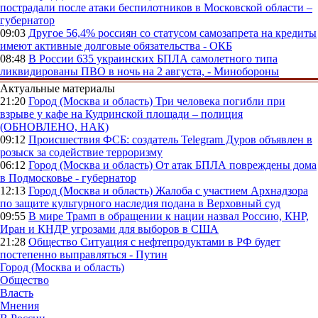
пострадали после атаки беспилотников в Московской области –
губернатор
09:03
Другое
56,4% россиян со статусом самозапрета на кредиты
имеют активные долговые обязательства - ОКБ
08:48
В России
635 украинских БПЛА самолетного типа
ликвидированы ПВО в ночь на 2 августа, - Минобороны
Актуальные материалы
21:20
Город (Москва и область)
Три человека погибли при
взрыве у кафе на Кудринской площади – полиция
(ОБНОВЛЕНО, НАК)
09:12
Происшествия
ФСБ: создатель Telegram Дуров объявлен в
розыск за содействие терроризму
06:12
Город (Москва и область)
От атак БПЛА повреждены дома
в Подмосковье - губернатор
12:13
Город (Москва и область)
Жалоба с участием Архнадзора
по защите культурного наследия подана в Верховный суд
09:55
В мире
Трамп в обращении к нации назвал Россию, КНР,
Иран и КНДР угрозами для выборов в США
21:28
Общество
Ситуация с нефтепродуктами в РФ будет
постепенно выправляться - Путин
Город (Москва и область)
Общество
Власть
Мнения