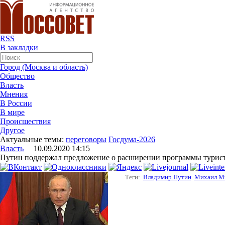
RSS
В закладки
Город (Москва и область)
Общество
Власть
Мнения
В России
В мире
Происшествия
Другое
Актуальные темы:
переговоры
Госдума-2026
Власть
10.09.2020 14:15
Путин поддержал предложение о расширении программы турист
Теги:
Владимир Путин
Михаил М