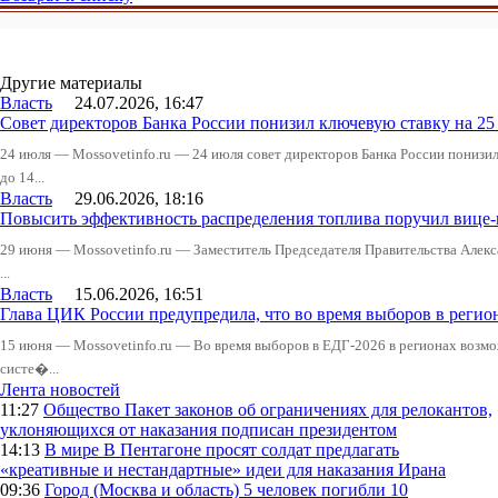
Другие материалы
Власть
24.07.2026, 16:47
Совет директоров Банка России понизил ключевую ставку на 2
24 июля — Mossovetinfo.ru — 24 июля совет директоров Банка России понизи
до 14...
Власть
29.06.2026, 18:16
Повысить эффективность распределения топлива поручил вице
29 июня — Mossovetinfo.ru — Заместитель Председателя Правительства Алекс
...
Власть
15.06.2026, 16:51
Глава ЦИК России предупредила, что во время выборов в реги
15 июня — Mossovetinfo.ru — Во время выборов в ЕДГ-2026 в регионах возмо
систе�...
Лента новостей
11:27
Общество
Пакет законов об ограничениях для релокантов,
уклоняющихся от наказания подписан президентом
14:13
В мире
В Пентагоне просят солдат предлагать
«креативные и нестандартные» идеи для наказания Ирана
09:36
Город (Москва и область)
5 человек погибли 10