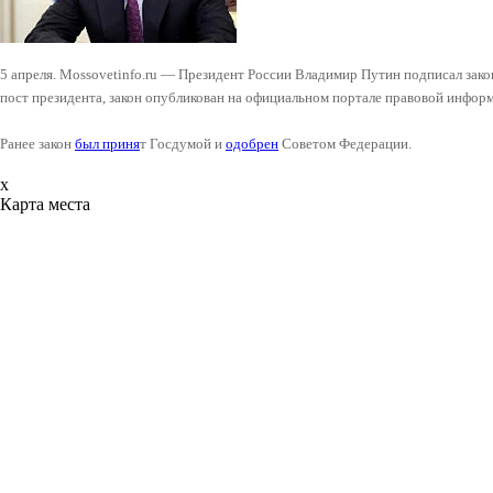
5 апреля. Mossovetinfo.ru — Президент России Владимир Путин подписал зако
пост президента, закон опубликован на официальном портале правовой инфор
Ранее закон
был приня
т Госдумой и
одобрен
Советом Федерации.
x
Карта места