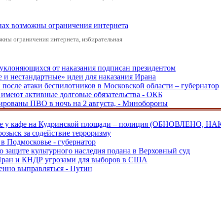
онах возможны ограничения интернета
жны ограничения интернета, избирательная
, уклоняющихся от наказания подписан президентом
е и нестандартные» идеи для наказания Ирана
и после атаки беспилотников в Московской области – губернатор
ы имеют активные долговые обязательства - ОКБ
рованы ПВО в ночь на 2 августа, - Минобороны
ве у кафе на Кудринской площади – полиция (ОБНОВЛЕНО, НА
розыск за содействие терроризму
в Подмосковье - губернатор
о защите культурного наследия подана в Верховный суд
 Иран и КНДР угрозами для выборов в США
енно выправляться - Путин