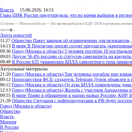
...
Власть
15.06.2026, 16:51
Глава ЦИК России предупредила, что во время выборов в реги
15 июня — Mossovetinfo.ru — Во время выборов в ЕДГ-2026 в регионах возмо
систе�...
Лента новостей
11:27
Общество
Пакет законов об ограничениях для релокантов
14:13
В мире
В Пентагоне просят солдат предлагать «креативны
09:36
Город (Москва и область)
5 человек погибли 10 пострадал
09:03
Другое
56,4% россиян со статусом самозапрета на кредит
08:48
В России
635 украинских БПЛА самолетного типа ликвиди
Актуальные материалы
21:20
Город (Москва и область)
Три человека погибли при взры
09:12
Происшествия
ФСБ: создатель Telegram Дуров объявлен в 
06:12
Город (Москва и область)
От атак БПЛА повреждены дома 
12:13
Город (Москва и область)
Жалоба с участием Архнадзора п
09:55
В мире
Трамп в обращении к нации назвал Россию, КНР,
21:28
Общество
Ситуация с нефтепродуктами в РФ будет постеп
Город (Москва и область)
Общество
Власть
Мнения
В России