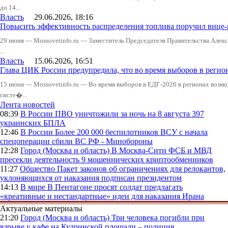
до 14...
Власть
29.06.2026, 18:16
Повысить эффективность распределения топлива поручил вице
29 июня — Mossovetinfo.ru — Заместитель Председателя Правительства Алекс
...
Власть
15.06.2026, 16:51
Глава ЦИК России предупредила, что во время выборов в реги
15 июня — Mossovetinfo.ru — Во время выборов в ЕДГ-2026 в регионах возмо
систе�...
Лента новостей
08:39
В России
ПВО уничтожили за ночь на 8 августа 397
украинских БПЛА
12:46
В России
Более 200 000 беспилотников ВСУ с начала
спецоперации сбили ВС РФ - Минобороны
12:28
Город (Москва и область)
В Москва-Сити ФСБ и МВД
пресекли деятельность 9 мошеннических криптообменников
11:27
Общество
Пакет законов об ограничениях для релокантов,
уклоняющихся от наказания подписан президентом
14:13
В мире
В Пентагоне просят солдат предлагать
«креативные и нестандартные» идеи для наказания Ирана
Актуальные материалы
21:20
Город (Москва и область)
Три человека погибли при
взрыве у кафе на Кудринской площади – полиция