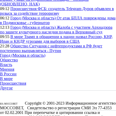
(ОБНОВЛЕНО, НАК)
09:12
Происшествия
ФСБ: создатель Telegram Дуров объявлен в
розыск за содействие терроризму
06:12
Город (Москва и область)
От атак БПЛА повреждены дома
в Подмосковье - губернатор
12:13
Город (Москва и область)
Жалоба с участием Архнадзора
по защите культурного наследия подана в Верховный суд
09:55
В мире
Трамп в обращении к нации назвал Россию, КНР,
Иран и КНДР угрозами для выборов в США
21:28
Общество
Ситуация с нефтепродуктами в РФ будет
постепенно выправляться - Путин
Город (Москва и область)
Общество
Власть
Мнения
В России
В мире
Происшествия
Другое
Copyright © 2001-2023 Информационное агентство
ИА МОССОВЕТ
МОССОВЕТ, Свидетельство о регистрации СМИ Эл 77-4353
от 02.02.2001 При перепечатке и цитировании ссылка и