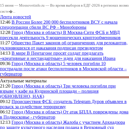
15 июня — Mossovetinfo.ru — Во время выборов в ЕДГ-2026 в регионах возмо
систе�...
Лента новостей
12:46
В России
Более 200 000 беспилотников ВСУ с начала
спецоперации сбили ВС РФ - Минобороны
12:28
Город (Москва и область)
В Москва-Сити ФСБ и МВД
пресекли деятельность 9 мошеннических криптообменников
11:27
Общество
Пакет законов об ограничениях для релокантов,
уклоняющихся от наказания подписан президентом
14:13
В мире
В Пентагоне просят солдат предлагать
«креативные и нестандартные» идеи для наказания Ирана
09:36
Город (Москва и область)
5 человек погибли 10
пострадали после атаки беспилотников в Московской области –
губернатор
Актуальные материалы
21:20
Город (Москва и область)
Три человека погибли при
взрыве у кафе на Кудринской площади – полиция
(ОБНОВЛЕНО, НАК)
09:12
Происшествия
ФСБ: создатель Telegram Дуров объявлен в
розыск за содействие терроризму
06:12
Город (Москва и область)
От атак БПЛА повреждены дома
в Подмосковье - губернатор
12:13
Город (Москва и область)
Жалоба с участием Архнадзора
по защите культурного наследия подана в Верховный суд