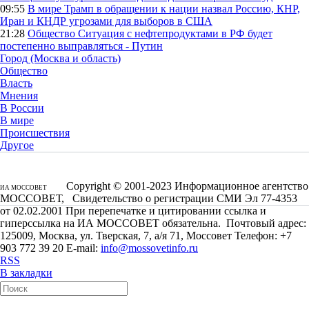
09:55
В мире
Трамп в обращении к нации назвал Россию, КНР,
Иран и КНДР угрозами для выборов в США
21:28
Общество
Ситуация с нефтепродуктами в РФ будет
постепенно выправляться - Путин
Город (Москва и область)
Общество
Власть
Мнения
В России
В мире
Происшествия
Другое
Copyright © 2001-2023 Информационное агентство
ИА МОССОВЕТ
МОССОВЕТ, Свидетельство о регистрации СМИ Эл 77-4353
от 02.02.2001 При перепечатке и цитировании ссылка и
гиперссылка на ИА МОССОВЕТ обязательна. Почтовый адрес:
125009, Москва, ул. Тверская, 7, а/я 71, Моссовет Телефон: +7
903 772 39 20 E-mail:
info@mossovetinfo.ru
RSS
В закладки