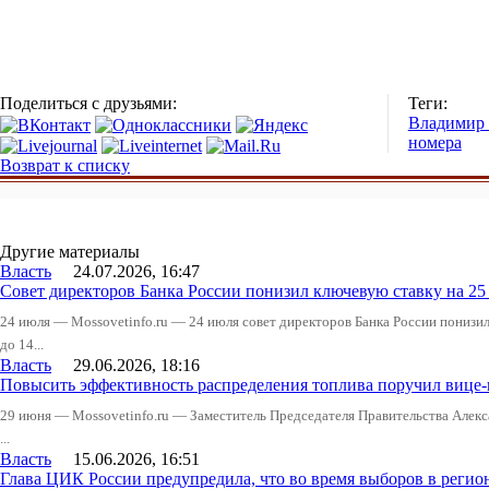
Поделиться с друзьями:
Теги:
Владимир
номера
Возврат к списку
Другие материалы
Власть
24.07.2026, 16:47
Совет директоров Банка России понизил ключевую ставку на 2
24 июля — Mossovetinfo.ru — 24 июля совет директоров Банка России понизи
до 14...
Власть
29.06.2026, 18:16
Повысить эффективность распределения топлива поручил вице
29 июня — Mossovetinfo.ru — Заместитель Председателя Правительства Алекс
...
Власть
15.06.2026, 16:51
Глава ЦИК России предупредила, что во время выборов в реги