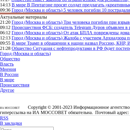
14:13
В мире
В Пентагоне просят солдат предлагать «креативны
09:36
Город (Москва и область)
5 человек погибли 10 пострадал
Актуальные материалы
21:20
Город (Москва и область)
Три человека погибли при взры
09:12
Происшествия
ФСБ: создатель Telegram Дуров объявлен в 
06:12
Город (Москва и область)
От атак БПЛА повреждены дома 
12:13
Город (Москва и область)
Жалоба с участием Архнадзора п
09:55
В мире
Трамп в обращении к нации назвал Россию, КНР,
21:28
Общество
Ситуация с нефтепродуктами в РФ будет постеп
Город (Москва и область)
Общество
Власть
Мнения
В России
В мире
Происшествия
Другое
Copyright © 2001-2023 Информационное агентство 
ИА МОССОВЕТ
гиперссылка на ИА МОССОВЕТ обязательна. Почтовый адрес: 1250
RSS
В закладки