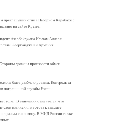
ном прекращении огня в Нагорном Карабахе с
ковано на сайте Кремля.
езидент Азербайджана Ильхам Алиев и
ностям, Азербайджан и Армения
. Стороны должны произвести обмен
 должны быть разблокированы. Контроль за
ов пограничной службы России.
вертолет. В заявлении отмечается, что
т свои извинения и готова к выплате
но признал свою вину. В МИД России также
овных.