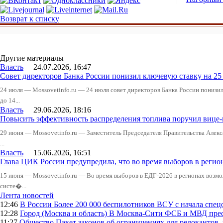
Возврат к списку
Другие материалы
Власть
24.07.2026, 16:47
Совет директоров Банка России понизил ключевую ставку на 2
24 июля — Mossovetinfo.ru — 24 июля совет директоров Банка России понизи
до 14...
Власть
29.06.2026, 18:16
Повысить эффективность распределения топлива поручил вице
29 июня — Mossovetinfo.ru — Заместитель Председателя Правительства Алекс
...
Власть
15.06.2026, 16:51
Глава ЦИК России предупредила, что во время выборов в реги
15 июня — Mossovetinfo.ru — Во время выборов в ЕДГ-2026 в регионах возмо
систе�...
Лента новостей
12:46
В России
Более 200 000 беспилотников ВСУ с начала сп
12:28
Город (Москва и область)
В Москва-Сити ФСБ и МВД прес
11:27
Общество
Пакет законов об ограничениях для релокантов