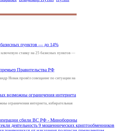
5 базисных пунктов — до 14%
л ключевую ставку на 25 базисных пунктов —
-премьер Правительства РФ
андр Новак провёл совещание по ситуации на
онах возможны ограничения интернета
жны ограничения интернета, избирательная
ецоперации сбили ВС РФ - Минобороны
екли деятельность 9 мошеннических криптообменников
, уклоняющихся от наказания подписан президентом