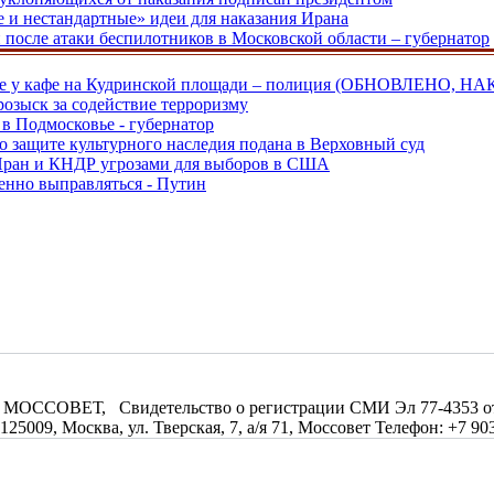
е и нестандартные» идеи для наказания Ирана
и после атаки беспилотников в Московской области – губернатор
ве у кафе на Кудринской площади – полиция (ОБНОВЛЕНО, НА
розыск за содействие терроризму
в Подмосковье - губернатор
о защите культурного наследия подана в Верховный суд
 Иран и КНДР угрозами для выборов в США
енно выправляться - Путин
МОССОВЕТ, Свидетельство о регистрации СМИ Эл 77-4353 от 0
09, Москва, ул. Тверская, 7, а/я 71, Моссовет Телефон: +7 903