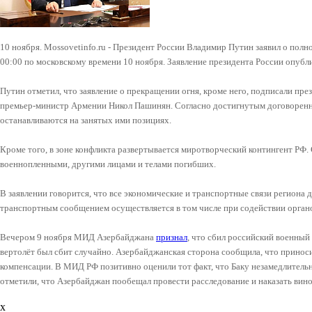
10 ноября. Mossovetinfo.ru - Президент России Владимир Путин заявил о пол
00:00 по московскому времени 10 ноября. Заявление президента России опубли
Путин отметил, что заявление о прекращении огня, кроме него, подписали пр
премьер-министр Армении Никол Пашинян. Согласно достигнутым договорен
останавливаются на занятых ими позициях.
Кроме того, в зоне конфликта развертывается миротворческий контингент РФ
военнопленными, другими лицами и телами погибших.
В заявлении говорится, что все экономические и транспортные связи региона
транспортным сообщением осуществляется в том числе при содействии орган
Вечером 9 ноября МИД Азербайджана
признал
, что сбил российский военный 
вертолёт был сбит случайно. Азербайджанская сторона сообщила, что приноси
компенсации. В МИД РФ позитивно оценили тот факт, что Баку незамедлитель
отметили, что Азербайджан пообещал провести расследование и наказать вин
x