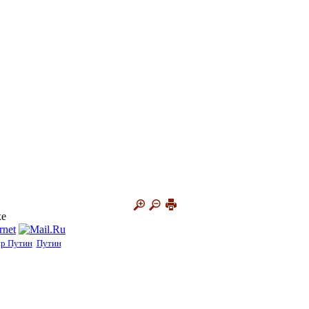
хе
р Путин
Путин