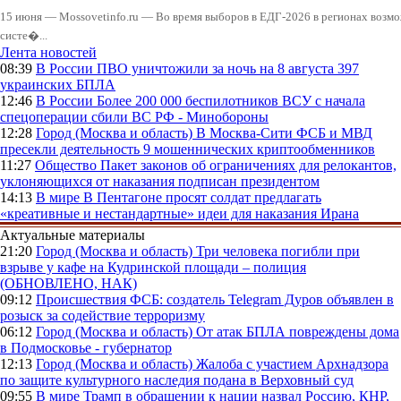
15 июня — Mossovetinfo.ru — Во время выборов в ЕДГ-2026 в регионах возмо
систе�...
Лента новостей
08:39
В России
ПВО уничтожили за ночь на 8 августа 397
украинских БПЛА
12:46
В России
Более 200 000 беспилотников ВСУ с начала
спецоперации сбили ВС РФ - Минобороны
12:28
Город (Москва и область)
В Москва-Сити ФСБ и МВД
пресекли деятельность 9 мошеннических криптообменников
11:27
Общество
Пакет законов об ограничениях для релокантов,
уклоняющихся от наказания подписан президентом
14:13
В мире
В Пентагоне просят солдат предлагать
«креативные и нестандартные» идеи для наказания Ирана
Актуальные материалы
21:20
Город (Москва и область)
Три человека погибли при
взрыве у кафе на Кудринской площади – полиция
(ОБНОВЛЕНО, НАК)
09:12
Происшествия
ФСБ: создатель Telegram Дуров объявлен в
розыск за содействие терроризму
06:12
Город (Москва и область)
От атак БПЛА повреждены дома
в Подмосковье - губернатор
12:13
Город (Москва и область)
Жалоба с участием Архнадзора
по защите культурного наследия подана в Верховный суд
09:55
В мире
Трамп в обращении к нации назвал Россию, КНР,