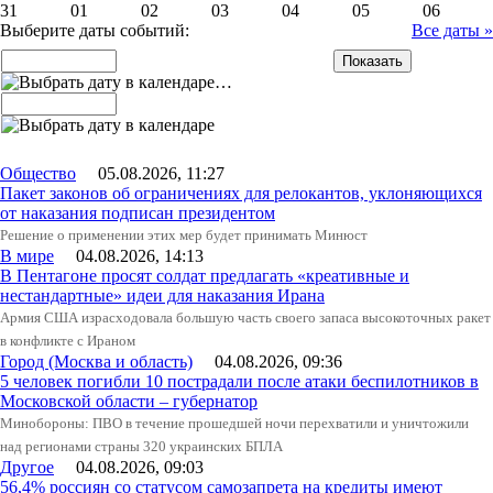
31
01
02
03
04
05
06
Выберите даты событий:
Все даты »
…
Общество
05.08.2026, 11:27
Пакет законов об ограничениях для релокантов, уклоняющихся
от наказания подписан президентом
Решение о применении этих мер будет принимать Минюст
В мире
04.08.2026, 14:13
В Пентагоне просят солдат предлагать «креативные и
нестандартные» идеи для наказания Ирана
Армия США израсходовала большую часть своего запаса высокоточных ракет
в конфликте с Ираном
Город (Москва и область)
04.08.2026, 09:36
5 человек погибли 10 пострадали после атаки беспилотников в
Московской области – губернатор
Минобороны: ПВО в течение прошедшей ночи перехватили и уничтожили
над регионами страны 320 украинских БПЛА
Другое
04.08.2026, 09:03
56,4% россиян со статусом самозапрета на кредиты имеют