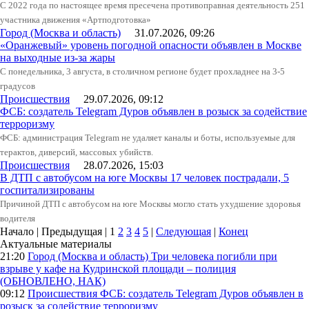
С 2022 года по настоящее время пресечена противоправная деятельность 251
участника движения «Артподготовка»
Город (Москва и область)
31.07.2026, 09:26
«Оранжевый» уровень погодной опасности объявлен в Москве
на выходные из-за жары
С понедельника, 3 августа, в столичном регионе будет прохладнее на 3-5
градусов
Происшествия
29.07.2026, 09:12
ФСБ: создатель Telegram Дуров объявлен в розыск за содействие
терроризму
ФСБ: администрация Telegram не удаляет каналы и боты, используемые для
терактов, диверсий, массовых убийств.
Происшествия
28.07.2026, 15:03
В ДТП с автобусом на юге Москвы 17 человек пострадали, 5
госпитализированы
Причиной ДТП с автобусом на юге Москвы могло стать ухудшение здоровья
водителя
Начало | Предыдущая |
1
2
3
4
5
|
Следующая
|
Конец
Актуальные материалы
21:20
Город (Москва и область)
Три человека погибли при
взрыве у кафе на Кудринской площади – полиция
(ОБНОВЛЕНО, НАК)
09:12
Происшествия
ФСБ: создатель Telegram Дуров объявлен в
розыск за содействие терроризму