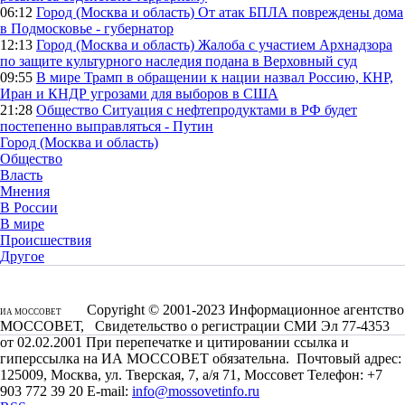
06:12
Город (Москва и область)
От атак БПЛА повреждены дома
в Подмосковье - губернатор
12:13
Город (Москва и область)
Жалоба с участием Архнадзора
по защите культурного наследия подана в Верховный суд
09:55
В мире
Трамп в обращении к нации назвал Россию, КНР,
Иран и КНДР угрозами для выборов в США
21:28
Общество
Ситуация с нефтепродуктами в РФ будет
постепенно выправляться - Путин
Город (Москва и область)
Общество
Власть
Мнения
В России
В мире
Происшествия
Другое
Copyright © 2001-2023 Информационное агентство
ИА МОССОВЕТ
МОССОВЕТ, Свидетельство о регистрации СМИ Эл 77-4353
от 02.02.2001 При перепечатке и цитировании ссылка и
гиперссылка на ИА МОССОВЕТ обязательна. Почтовый адрес:
125009, Москва, ул. Тверская, 7, а/я 71, Моссовет Телефон: +7
903 772 39 20 E-mail:
info@mossovetinfo.ru