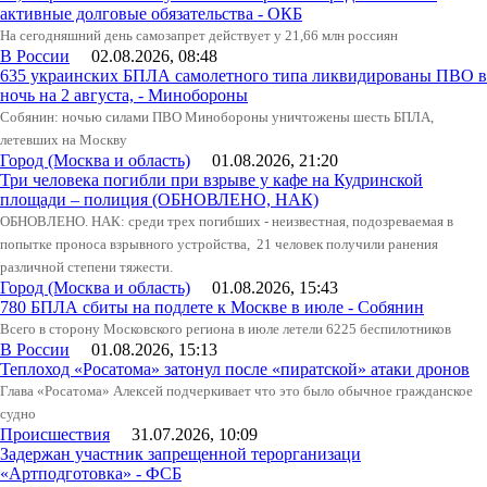
активные долговые обязательства - ОКБ
На сегодняшний день самозапрет действует у 21,66 млн россиян
В России
02.08.2026, 08:48
635 украинских БПЛА самолетного типа ликвидированы ПВО в
ночь на 2 августа, - Минобороны
Собянин: ночью силами ПВО Минобороны уничтожены шесть БПЛА,
летевших на Москву
Город (Москва и область)
01.08.2026, 21:20
Три человека погибли при взрыве у кафе на Кудринской
площади – полиция (ОБНОВЛЕНО, НАК)
ОБНОВЛЕНО. НАК: среди трех погибших - неизвестная, подозреваемая в
попытке проноса взрывного устройства, 21 человек получили ранения
различной степени тяжести.
Город (Москва и область)
01.08.2026, 15:43
780 БПЛА сбиты на подлете к Москве в июле - Собянин
Всего в сторону Московского региона в июле летели 6225 беспилотников
В России
01.08.2026, 15:13
Теплоход «Росатома» затонул после «пиратской» атаки дронов
Глава «Росатома» Алексей подчеркивает что это было обычное гражданское
судно
Происшествия
31.07.2026, 10:09
Задержан участник запрещенной терорганизаци
«Артподготовка» - ФСБ