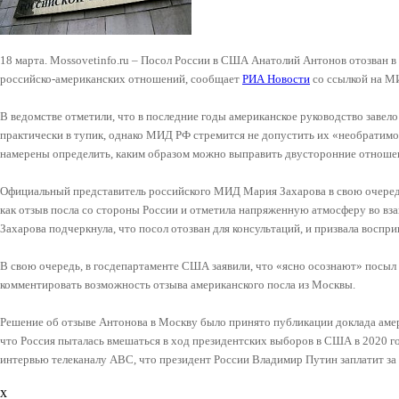
18 марта. Mossovetinfo.ru – Посол России в США Анатолий Антонов отозван в
российско-американских отношений, сообщает
РИА Новости
со ссылкой на М
В ведомстве отметили, что в последние годы американское руководство заве
практически в тупик, однако МИД РФ стремится не допустить их «необратим
намерены определить, каким образом можно выправить двусторонние отнош
Официальный представитель российского МИД Мария Захарова в свою очередь 
как отзыв посла со стороны России и отметила напряженную атмосферу во вз
Захарова подчеркнула, что посол отозван для консультаций, и призвала воспр
В свою очередь, в госдепартаменте США заявили, что «ясно осознают» посыл 
комментировать возможность отзыва американского посла из Москвы.
Решение об отзыве Антонова в Москву было принято публикации доклада амер
что Россия пыталась вмешаться в ход президентских выборов в США в 2020 
интервью телеканалу ABC, что президент России Владимир Путин заплатит за
x