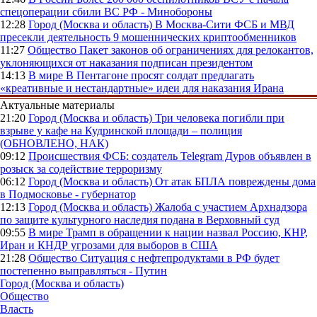
спецоперации сбили ВС РФ - Минобороны
12:28
Город (Москва и область)
В Москва-Сити ФСБ и МВД
пресекли деятельность 9 мошеннических криптообменников
11:27
Общество
Пакет законов об ограничениях для релокантов,
уклоняющихся от наказания подписан президентом
14:13
В мире
В Пентагоне просят солдат предлагать
«креативные и нестандартные» идеи для наказания Ирана
Актуальные материалы
21:20
Город (Москва и область)
Три человека погибли при
взрыве у кафе на Кудринской площади – полиция
(ОБНОВЛЕНО, НАК)
09:12
Происшествия
ФСБ: создатель Telegram Дуров объявлен в
розыск за содействие терроризму
06:12
Город (Москва и область)
От атак БПЛА повреждены дома
в Подмосковье - губернатор
12:13
Город (Москва и область)
Жалоба с участием Архнадзора
по защите культурного наследия подана в Верховный суд
09:55
В мире
Трамп в обращении к нации назвал Россию, КНР,
Иран и КНДР угрозами для выборов в США
21:28
Общество
Ситуация с нефтепродуктами в РФ будет
постепенно выправляться - Путин
Город (Москва и область)
Общество
Власть