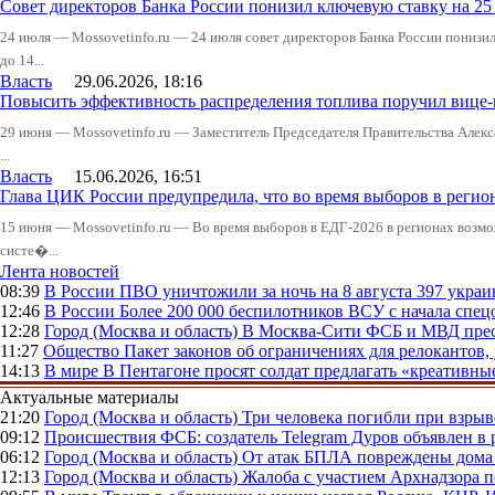
Совет директоров Банка России понизил ключевую ставку на 2
24 июля — Mossovetinfo.ru — 24 июля совет директоров Банка России понизи
до 14...
Власть
29.06.2026, 18:16
Повысить эффективность распределения топлива поручил вице
29 июня — Mossovetinfo.ru — Заместитель Председателя Правительства Алекс
...
Власть
15.06.2026, 16:51
Глава ЦИК России предупредила, что во время выборов в реги
15 июня — Mossovetinfo.ru — Во время выборов в ЕДГ-2026 в регионах возмо
систе�...
Лента новостей
08:39
В России
ПВО уничтожили за ночь на 8 августа 397 укр
12:46
В России
Более 200 000 беспилотников ВСУ с начала сп
12:28
Город (Москва и область)
В Москва-Сити ФСБ и МВД прес
11:27
Общество
Пакет законов об ограничениях для релокантов
14:13
В мире
В Пентагоне просят солдат предлагать «креативны
Актуальные материалы
21:20
Город (Москва и область)
Три человека погибли при взры
09:12
Происшествия
ФСБ: создатель Telegram Дуров объявлен в 
06:12
Город (Москва и область)
От атак БПЛА повреждены дома 
12:13
Город (Москва и область)
Жалоба с участием Архнадзора п