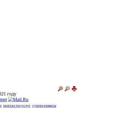
021 году
и
портал госуслуг
суперсервисы