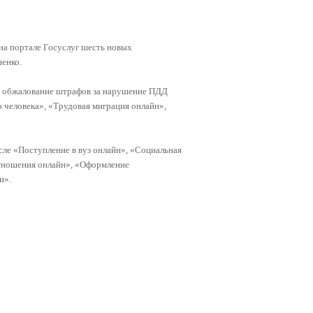
 на портале Госуслуг шесть новых
енко.
и обжалование штрафов за нарушение ПДД
о человека», «Трудовая миграция онлайн»,
сле «Поступление в вуз онлайн», «Социальная
тношения онлайн», «Оформление
и».