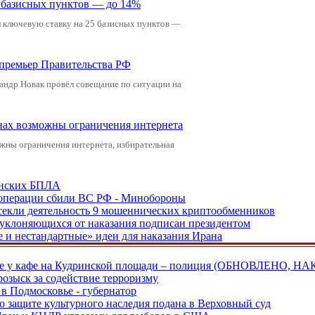
5 базисных пунктов — до 14%
л ключевую ставку на 25 базисных пунктов —
-премьер Правительства РФ
андр Новак провёл совещание по ситуации на
онах возможны ограничения интернета
жны ограничения интернета, избирательная
аинских БПЛА
ецоперации сбили ВС РФ - Минобороны
екли деятельность 9 мошеннических криптообменников
, уклоняющихся от наказания подписан президентом
е и нестандартные» идеи для наказания Ирана
ве у кафе на Кудринской площади – полиция (ОБНОВЛЕНО, НА
розыск за содействие терроризму
в Подмосковье - губернатор
о защите культурного наследия подана в Верховный суд