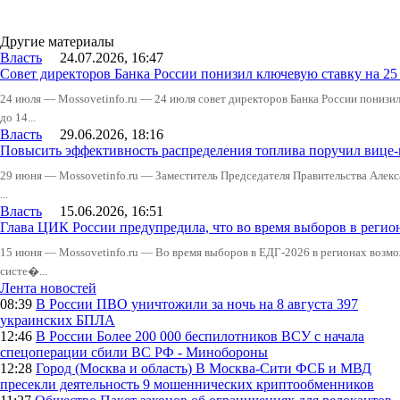
Другие материалы
Власть
24.07.2026, 16:47
Совет директоров Банка России понизил ключевую ставку на 2
24 июля — Mossovetinfo.ru — 24 июля совет директоров Банка России понизи
до 14...
Власть
29.06.2026, 18:16
Повысить эффективность распределения топлива поручил вице
29 июня — Mossovetinfo.ru — Заместитель Председателя Правительства Алекс
...
Власть
15.06.2026, 16:51
Глава ЦИК России предупредила, что во время выборов в реги
15 июня — Mossovetinfo.ru — Во время выборов в ЕДГ-2026 в регионах возмо
систе�...
Лента новостей
08:39
В России
ПВО уничтожили за ночь на 8 августа 397
украинских БПЛА
12:46
В России
Более 200 000 беспилотников ВСУ с начала
спецоперации сбили ВС РФ - Минобороны
12:28
Город (Москва и область)
В Москва-Сити ФСБ и МВД
пресекли деятельность 9 мошеннических криптообменников