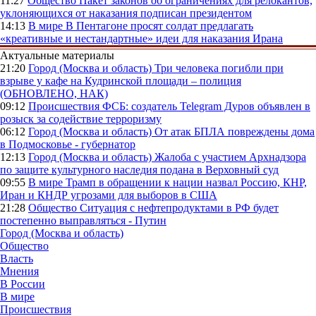
11:27
Общество
Пакет законов об ограничениях для релокантов,
уклоняющихся от наказания подписан президентом
14:13
В мире
В Пентагоне просят солдат предлагать
«креативные и нестандартные» идеи для наказания Ирана
Актуальные материалы
21:20
Город (Москва и область)
Три человека погибли при
взрыве у кафе на Кудринской площади – полиция
(ОБНОВЛЕНО, НАК)
09:12
Происшествия
ФСБ: создатель Telegram Дуров объявлен в
розыск за содействие терроризму
06:12
Город (Москва и область)
От атак БПЛА повреждены дома
в Подмосковье - губернатор
12:13
Город (Москва и область)
Жалоба с участием Архнадзора
по защите культурного наследия подана в Верховный суд
09:55
В мире
Трамп в обращении к нации назвал Россию, КНР,
Иран и КНДР угрозами для выборов в США
21:28
Общество
Ситуация с нефтепродуктами в РФ будет
постепенно выправляться - Путин
Город (Москва и область)
Общество
Власть
Мнения
В России
В мире
Происшествия