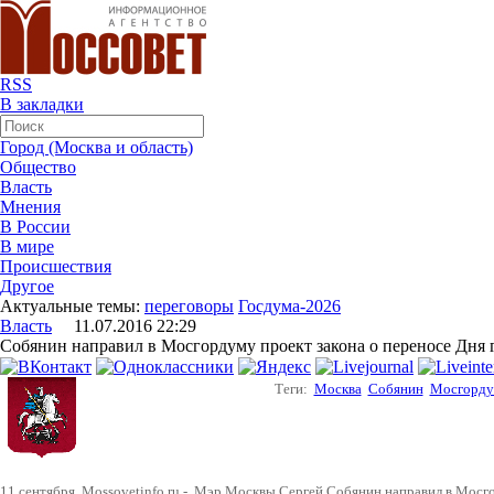
RSS
В закладки
Город (Москва и область)
Общество
Власть
Мнения
В России
В мире
Происшествия
Другое
Актуальные темы:
переговоры
Госдума-2026
Власть
11.07.2016 22:29
Собянин направил в Мосгордуму проект закона о переносе Дня 
Теги:
Москва
Собянин
Мосгорду
11 сентября. Mossovetinfo.ru - Мэр Москвы Сергей Собянин направил в Мосг