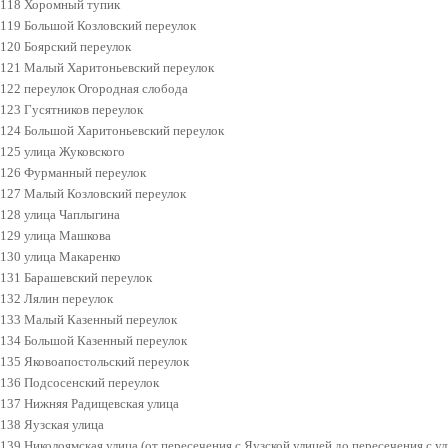
118 Хоромный тупик
119 Большой Козловский переулок
120 Боярский переулок
121 Малый Харитоньевский переулок
122 переулок Огородная слобода
123 Гусятников переулок
124 Большой Харитоньевский переулок
125 улица Жуковского
126 Фурманный переулок
127 Малый Козловский переулок
128 улица Чаплыгина
129 улица Машкова
130 улица Макаренко
131 Барашевский переулок
132 Лялин переулок
133 Малый Казенный переулок
134 Большой Казенный переулок
135 Яковоапостольский переулок
136 Подсосенский переулок
137 Нижняя Радищевская улица
138 Яузская улица
139 Николоямская улица (от пересечения с Яузской улицей до пересечения с у