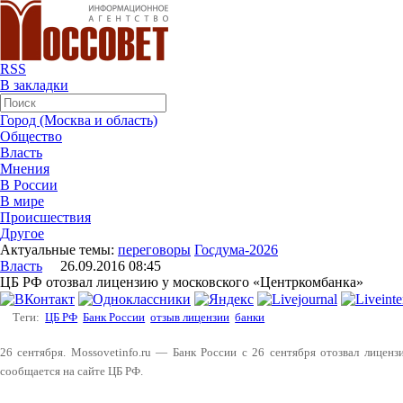
RSS
В закладки
Город (Москва и область)
Общество
Власть
Мнения
В России
В мире
Происшествия
Другое
Актуальные темы:
переговоры
Госдума-2026
Власть
26.09.2016 08:45
ЦБ РФ отозвал лицензию у московского «Центркомбанка»
Теги:
ЦБ РФ
Банк России
отзыв лицензии
банки
26 сентября. Mossovetinfo.ru — Банк России с 26 сентября отозвал лицен
сообщается на сайте ЦБ РФ.