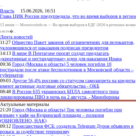
...
Власть
15.06.2026, 16:51
Глава ЦИК России предупредила, что во время выборов в реги
15 июня — Mossovetinfo.ru — Во время выборов в ЕДГ-2026 в регионах возмо
систе�...
Лента новостей
11:27
Общество
Пакет законов об ограничениях для релокантов,
уклоняющихся от наказания подписан президентом
14:13
В мире
В Пентагоне просят солдат предлагать
«креативные и нестандартные» идеи для наказания Ирана
09:36
Город (Москва и область)
5 человек погибли 10
пострадали после атаки беспилотников в Московской области –
губернатор
09:03
Другое
56,4% россиян со статусом самозапрета на кредиты
имеют активные долговые обязательства - ОКБ
08:48
В России
635 украинских БПЛА самолетного типа
ликвидированы ПВО в ночь на 2 августа, - Минобороны
Актуальные материалы
21:20
Город (Москва и область)
Три человека погибли при
взрыве у кафе на Кудринской площади – полиция
(ОБНОВЛЕНО, НАК)
09:12
Происшествия
ФСБ: создатель Telegram Дуров объявлен в
розыск за содействие терроризму