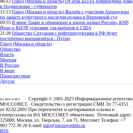
06:12
Город (Москва и область)
От атак БПЛА повреждены дома
в Подмосковье - губернатор
12:13
Город (Москва и область)
Жалоба с участием Архнадзора
по защите культурного наследия подана в Верховный суд
09:55
В мире
Трамп в обращении к нации назвал Россию, КНР,
Иран и КНДР угрозами для выборов в США
21:28
Общество
Ситуация с нефтепродуктами в РФ будет
постепенно выправляться - Путин
Город (Москва и область)
Общество
Власть
Мнения
В России
В мире
Происшествия
Другое
Copyright © 2001-2023 Информационное агентство
ИА МОССОВЕТ
МОССОВЕТ, Свидетельство о регистрации СМИ Эл 77-4353
от 02.02.2001 При перепечатке и цитировании ссылка и
гиперссылка на ИА МОССОВЕТ обязательна. Почтовый адрес:
125009, Москва, ул. Тверская, 7, а/я 71, Моссовет Телефон: +7
903 772 39 20 E-mail:
info@mossovetinfo.ru
RSS