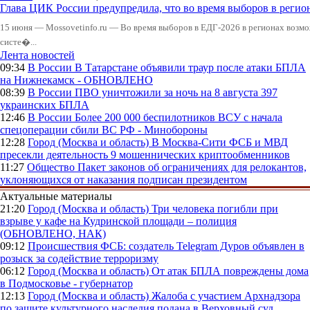
Глава ЦИК России предупредила, что во время выборов в реги
15 июня — Mossovetinfo.ru — Во время выборов в ЕДГ-2026 в регионах возмо
систе�...
Лента новостей
09:34
В России
В Татарстане объявили траур после атаки БПЛА
на Нижнекамск - ОБНОВЛЕНО
08:39
В России
ПВО уничтожили за ночь на 8 августа 397
украинских БПЛА
12:46
В России
Более 200 000 беспилотников ВСУ с начала
спецоперации сбили ВС РФ - Минобороны
12:28
Город (Москва и область)
В Москва-Сити ФСБ и МВД
пресекли деятельность 9 мошеннических криптообменников
11:27
Общество
Пакет законов об ограничениях для релокантов,
уклоняющихся от наказания подписан президентом
Актуальные материалы
21:20
Город (Москва и область)
Три человека погибли при
взрыве у кафе на Кудринской площади – полиция
(ОБНОВЛЕНО, НАК)
09:12
Происшествия
ФСБ: создатель Telegram Дуров объявлен в
розыск за содействие терроризму
06:12
Город (Москва и область)
От атак БПЛА повреждены дома
в Подмосковье - губернатор
12:13
Город (Москва и область)
Жалоба с участием Архнадзора
по защите культурного наследия подана в Верховный суд