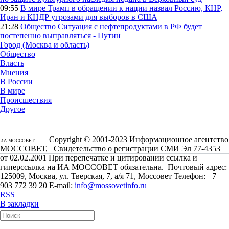
09:55
В мире
Трамп в обращении к нации назвал Россию, КНР,
Иран и КНДР угрозами для выборов в США
21:28
Общество
Ситуация с нефтепродуктами в РФ будет
постепенно выправляться - Путин
Город (Москва и область)
Общество
Власть
Мнения
В России
В мире
Происшествия
Другое
Copyright © 2001-2023 Информационное агентство
ИА МОССОВЕТ
МОССОВЕТ, Свидетельство о регистрации СМИ Эл 77-4353
от 02.02.2001 При перепечатке и цитировании ссылка и
гиперссылка на ИА МОССОВЕТ обязательна. Почтовый адрес:
125009, Москва, ул. Тверская, 7, а/я 71, Моссовет Телефон: +7
903 772 39 20 E-mail:
info@mossovetinfo.ru
RSS
В закладки