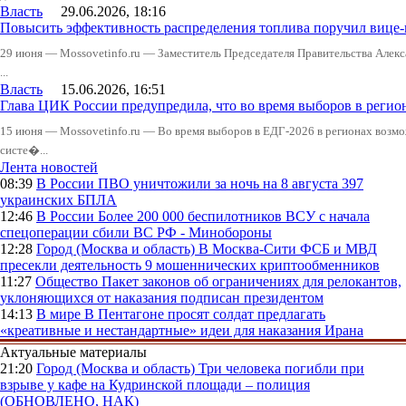
Власть
29.06.2026, 18:16
Повысить эффективность распределения топлива поручил вице
29 июня — Mossovetinfo.ru — Заместитель Председателя Правительства Алекс
...
Власть
15.06.2026, 16:51
Глава ЦИК России предупредила, что во время выборов в реги
15 июня — Mossovetinfo.ru — Во время выборов в ЕДГ-2026 в регионах возмо
систе�...
Лента новостей
08:39
В России
ПВО уничтожили за ночь на 8 августа 397
украинских БПЛА
12:46
В России
Более 200 000 беспилотников ВСУ с начала
спецоперации сбили ВС РФ - Минобороны
12:28
Город (Москва и область)
В Москва-Сити ФСБ и МВД
пресекли деятельность 9 мошеннических криптообменников
11:27
Общество
Пакет законов об ограничениях для релокантов,
уклоняющихся от наказания подписан президентом
14:13
В мире
В Пентагоне просят солдат предлагать
«креативные и нестандартные» идеи для наказания Ирана
Актуальные материалы
21:20
Город (Москва и область)
Три человека погибли при
взрыве у кафе на Кудринской площади – полиция
(ОБНОВЛЕНО, НАК)