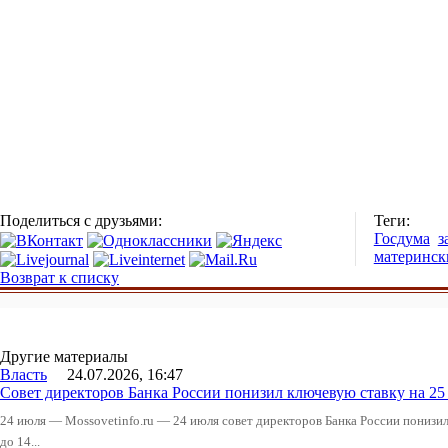
Поделиться с друзьями:
Теги:
Госдума
з
материнск
Возврат к списку
Другие материалы
Власть
24.07.2026, 16:47
Совет директоров Банка России понизил ключевую ставку на 2
24 июля — Mossovetinfo.ru — 24 июля совет директоров Банка России понизи
до 14...