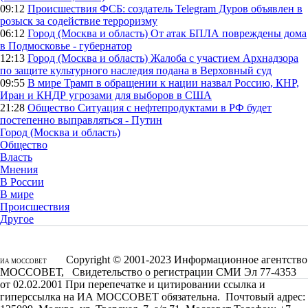
09:12
Происшествия
ФСБ: создатель Telegram Дуров объявлен в
розыск за содействие терроризму
06:12
Город (Москва и область)
От атак БПЛА повреждены дома
в Подмосковье - губернатор
12:13
Город (Москва и область)
Жалоба с участием Архнадзора
по защите культурного наследия подана в Верховный суд
09:55
В мире
Трамп в обращении к нации назвал Россию, КНР,
Иран и КНДР угрозами для выборов в США
21:28
Общество
Ситуация с нефтепродуктами в РФ будет
постепенно выправляться - Путин
Город (Москва и область)
Общество
Власть
Мнения
В России
В мире
Происшествия
Другое
Copyright © 2001-2023 Информационное агентство
ИА МОССОВЕТ
МОССОВЕТ, Свидетельство о регистрации СМИ Эл 77-4353
от 02.02.2001 При перепечатке и цитировании ссылка и
гиперссылка на ИА МОССОВЕТ обязательна. Почтовый адрес: