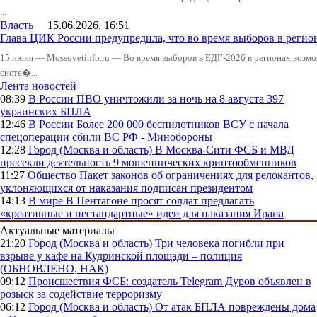
...
Власть
15.06.2026, 16:51
Глава ЦИК России предупредила, что во время выборов в реги
15 июня — Mossovetinfo.ru — Во время выборов в ЕДГ-2026 в регионах возмо
систе�...
Лента новостей
08:39
В России
ПВО уничтожили за ночь на 8 августа 397
украинских БПЛА
12:46
В России
Более 200 000 беспилотников ВСУ с начала
спецоперации сбили ВС РФ - Минобороны
12:28
Город (Москва и область)
В Москва-Сити ФСБ и МВД
пресекли деятельность 9 мошеннических криптообменников
11:27
Общество
Пакет законов об ограничениях для релокантов,
уклоняющихся от наказания подписан президентом
14:13
В мире
В Пентагоне просят солдат предлагать
«креативные и нестандартные» идеи для наказания Ирана
Актуальные материалы
21:20
Город (Москва и область)
Три человека погибли при
взрыве у кафе на Кудринской площади – полиция
(ОБНОВЛЕНО, НАК)
09:12
Происшествия
ФСБ: создатель Telegram Дуров объявлен в
розыск за содействие терроризму
06:12
Город (Москва и область)
От атак БПЛА повреждены дома