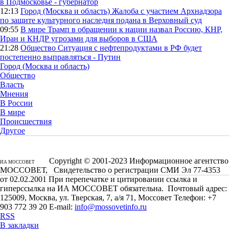
в Подмосковье - губернатор
12:13
Город (Москва и область)
Жалоба с участием Архнадзора
по защите культурного наследия подана в Верховный суд
09:55
В мире
Трамп в обращении к нации назвал Россию, КНР,
Иран и КНДР угрозами для выборов в США
21:28
Общество
Ситуация с нефтепродуктами в РФ будет
постепенно выправляться - Путин
Город (Москва и область)
Общество
Власть
Мнения
В России
В мире
Происшествия
Другое
Copyright © 2001-2023 Информационное агентство
ИА МОССОВЕТ
МОССОВЕТ, Свидетельство о регистрации СМИ Эл 77-4353
от 02.02.2001 При перепечатке и цитировании ссылка и
гиперссылка на ИА МОССОВЕТ обязательна. Почтовый адрес:
125009, Москва, ул. Тверская, 7, а/я 71, Моссовет Телефон: +7
903 772 39 20 E-mail:
info@mossovetinfo.ru
RSS
В закладки