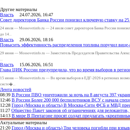
Другие материалы
Власть
24.07.2026, 16:47
Совет директоров Банка России понизил ключевую ставку на 2
24 июля — Mossovetinfo.ru — 24 июля совет директоров Банка России понизи
до 14...
Власть
29.06.2026, 18:16
Повысить эффективность распределения топлива поручил вице
29 июня — Mossovetinfo.ru — Заместитель Председателя Правительства Алекс
...
Власть
15.06.2026, 16:51
Глава ЦИК России предупредила, что во время выборов в реги
15 июня — Mossovetinfo.ru — Во время выборов в ЕДГ-2026 в регионах возмо
систе�...
Лента новостей
08:39
В России
ПВО уничтожили за ночь на 8 августа 397 укр
12:46
В России
Более 200 000 беспилотников ВСУ с начала сп
12:28
Город (Москва и область)
В Москва-Сити ФСБ и МВД прес
11:27
Общество
Пакет законов об ограничениях для релокантов
14:13
В мире
В Пентагоне просят солдат предлагать «креативны
Актуальные материалы
21:20
Город (Москва и область)
Три человека погибли при взры