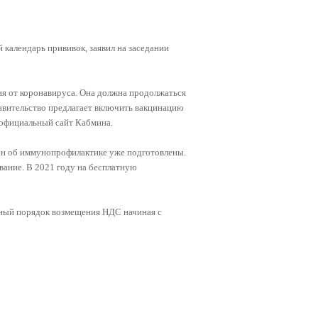
 календарь прививок, заявил на заседании
ия от коронавируса. Она должна продолжаться
равительство предлагает включить вакцинацию
 официальный сайт Кабмина.
он об иммунопрофилактике уже подготовлены.
вание. В 2021 году на бесплатную
ьный порядок возмещения НДС начиная с