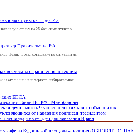
5 базисных пунктов — до 14%
л ключевую ставку на 25 базисных пунктов —
-премьер Правительства РФ
андр Новак провёл совещание по ситуации на
онах возможны ограничения интернета
жны ограничения интернета, избирательная
аинских БПЛА
ецоперации сбили ВС РФ - Минобороны
екли деятельность 9 мошеннических криптообменников
, уклоняющихся от наказания подписан президентом
е и нестандартные» идеи для наказания Ирана
ве у кафе на Кудринской площади – полиция (ОБНОВЛЕНО, НА