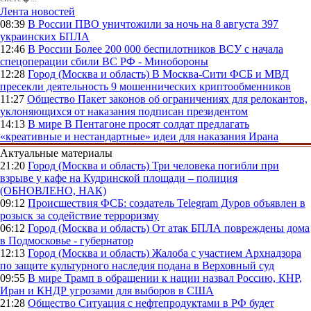
Лента новостей
08:39
В России
ПВО уничтожили за ночь на 8 августа 397
украинских БПЛА
12:46
В России
Более 200 000 беспилотников ВСУ с начала
спецоперации сбили ВС РФ - Минобороны
12:28
Город (Москва и область)
В Москва-Сити ФСБ и МВД
пресекли деятельность 9 мошеннических криптообменников
11:27
Общество
Пакет законов об ограничениях для релокантов,
уклоняющихся от наказания подписан президентом
14:13
В мире
В Пентагоне просят солдат предлагать
«креативные и нестандартные» идеи для наказания Ирана
Актуальные материалы
21:20
Город (Москва и область)
Три человека погибли при
взрыве у кафе на Кудринской площади – полиция
(ОБНОВЛЕНО, НАК)
09:12
Происшествия
ФСБ: создатель Telegram Дуров объявлен в
розыск за содействие терроризму
06:12
Город (Москва и область)
От атак БПЛА повреждены дома
в Подмосковье - губернатор
12:13
Город (Москва и область)
Жалоба с участием Архнадзора
по защите культурного наследия подана в Верховный суд
09:55
В мире
Трамп в обращении к нации назвал Россию, КНР,
Иран и КНДР угрозами для выборов в США
21:28
Общество
Ситуация с нефтепродуктами в РФ будет