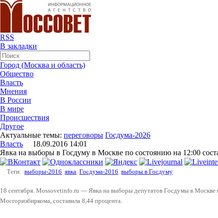
RSS
В закладки
Город (Москва и область)
Общество
Власть
Мнения
В России
В мире
Происшествия
Другое
Актуальные темы:
переговоры
Госдума-2026
Власть
18.09.2016 14:01
Явка на выборы в Госдуму в Москве по состоянию на 12:00 сост
Теги:
выборы-2016
явка
Госдума-2016
выборы в Госдуму
18 сентября. Mossovetinfo.ru — Явка на выборы депутатов Госдумы в Москве 
Мосгоризбиркома, составила 8,44 процента.