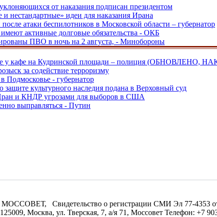
, уклоняющихся от наказания подписан президентом
е и нестандартные» идеи для наказания Ирана
и после атаки беспилотников в Московской области – губернатор
ы имеют активные долговые обязательства - ОКБ
рованы ПВО в ночь на 2 августа, - Минобороны
ве у кафе на Кудринской площади – полиция (ОБНОВЛЕНО, НА
розыск за содействие терроризму
в Подмосковье - губернатор
о защите культурного наследия подана в Верховный суд
 Иран и КНДР угрозами для выборов в США
енно выправляться - Путин
МОССОВЕТ, Свидетельство о регистрации СМИ Эл 77-4353 от 0
09, Москва, ул. Тверская, 7, а/я 71, Моссовет Телефон: +7 903