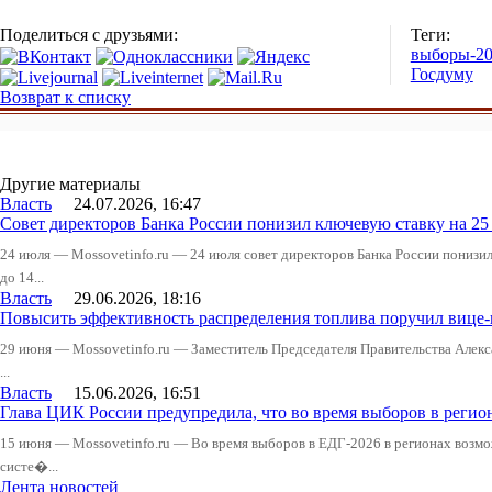
Поделиться с друзьями:
Теги:
выборы-2
Госдуму
Возврат к списку
Другие материалы
Власть
24.07.2026, 16:47
Совет директоров Банка России понизил ключевую ставку на 2
24 июля — Mossovetinfo.ru — 24 июля совет директоров Банка России понизи
до 14...
Власть
29.06.2026, 18:16
Повысить эффективность распределения топлива поручил вице
29 июня — Mossovetinfo.ru — Заместитель Председателя Правительства Алекс
...
Власть
15.06.2026, 16:51
Глава ЦИК России предупредила, что во время выборов в реги
15 июня — Mossovetinfo.ru — Во время выборов в ЕДГ-2026 в регионах возмо
систе�...
Лента новостей