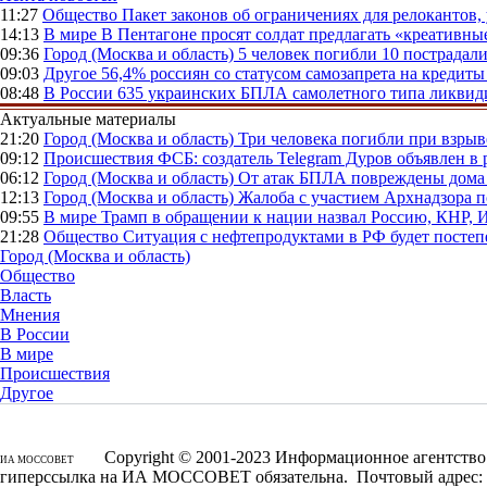
11:27
Общество
Пакет законов об ограничениях для релокантов
14:13
В мире
В Пентагоне просят солдат предлагать «креативны
09:36
Город (Москва и область)
5 человек погибли 10 пострадал
09:03
Другое
56,4% россиян со статусом самозапрета на кредит
08:48
В России
635 украинских БПЛА самолетного типа ликвиди
Актуальные материалы
21:20
Город (Москва и область)
Три человека погибли при взры
09:12
Происшествия
ФСБ: создатель Telegram Дуров объявлен в 
06:12
Город (Москва и область)
От атак БПЛА повреждены дома 
12:13
Город (Москва и область)
Жалоба с участием Архнадзора п
09:55
В мире
Трамп в обращении к нации назвал Россию, КНР,
21:28
Общество
Ситуация с нефтепродуктами в РФ будет постеп
Город (Москва и область)
Общество
Власть
Мнения
В России
В мире
Происшествия
Другое
Copyright © 2001-2023 Информационное агентство 
ИА МОССОВЕТ
гиперссылка на ИА МОССОВЕТ обязательна. Почтовый адрес: 1250