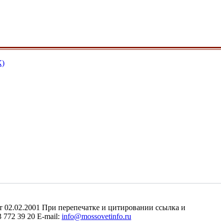
К)
2.02.2001 При перепечатке и цитировании ссылка и
 772 39 20 E-mail:
info@mossovetinfo.ru