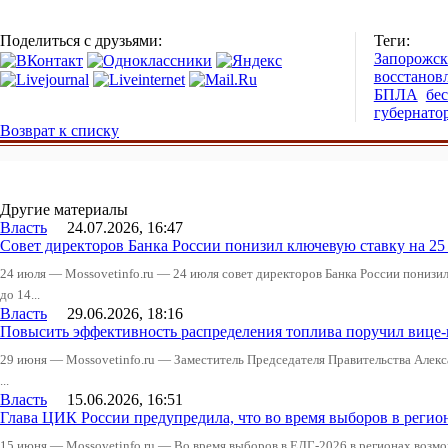
Поделиться с друзьями:
Теги:
Запорожск
восстанов
БПЛА
бе
губернато
Возврат к списку
Другие материалы
Власть
24.07.2026, 16:47
Совет директоров Банка России понизил ключевую ставку на 2
24 июля — Mossovetinfo.ru — 24 июля совет директоров Банка России понизи
до 14...
Власть
29.06.2026, 18:16
Повысить эффективность распределения топлива поручил вице
29 июня — Mossovetinfo.ru — Заместитель Председателя Правительства Алекс
...
Власть
15.06.2026, 16:51
Глава ЦИК России предупредила, что во время выборов в реги
15 июня — Mossovetinfo.ru — Во время выборов в ЕДГ-2026 в регионах возмо