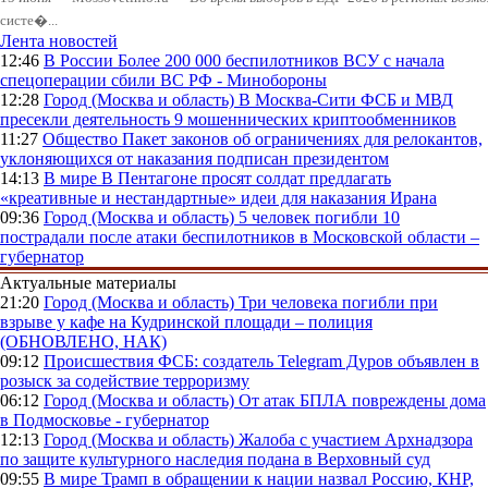
систе�...
Лента новостей
12:46
В России
Более 200 000 беспилотников ВСУ с начала
спецоперации сбили ВС РФ - Минобороны
12:28
Город (Москва и область)
В Москва-Сити ФСБ и МВД
пресекли деятельность 9 мошеннических криптообменников
11:27
Общество
Пакет законов об ограничениях для релокантов,
уклоняющихся от наказания подписан президентом
14:13
В мире
В Пентагоне просят солдат предлагать
«креативные и нестандартные» идеи для наказания Ирана
09:36
Город (Москва и область)
5 человек погибли 10
пострадали после атаки беспилотников в Московской области –
губернатор
Актуальные материалы
21:20
Город (Москва и область)
Три человека погибли при
взрыве у кафе на Кудринской площади – полиция
(ОБНОВЛЕНО, НАК)
09:12
Происшествия
ФСБ: создатель Telegram Дуров объявлен в
розыск за содействие терроризму
06:12
Город (Москва и область)
От атак БПЛА повреждены дома
в Подмосковье - губернатор
12:13
Город (Москва и область)
Жалоба с участием Архнадзора
по защите культурного наследия подана в Верховный суд
09:55
В мире
Трамп в обращении к нации назвал Россию, КНР,