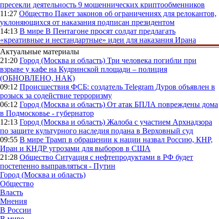
пресекли деятельность 9 мошеннических криптообменников
11:27
Общество
Пакет законов об ограничениях для релокантов,
уклоняющихся от наказания подписан президентом
14:13
В мире
В Пентагоне просят солдат предлагать
«креативные и нестандартные» идеи для наказания Ирана
Актуальные материалы
21:20
Город (Москва и область)
Три человека погибли при
взрыве у кафе на Кудринской площади – полиция
(ОБНОВЛЕНО, НАК)
09:12
Происшествия
ФСБ: создатель Telegram Дуров объявлен в
розыск за содействие терроризму
06:12
Город (Москва и область)
От атак БПЛА повреждены дома
в Подмосковье - губернатор
12:13
Город (Москва и область)
Жалоба с участием Архнадзора
по защите культурного наследия подана в Верховный суд
09:55
В мире
Трамп в обращении к нации назвал Россию, КНР,
Иран и КНДР угрозами для выборов в США
21:28
Общество
Ситуация с нефтепродуктами в РФ будет
постепенно выправляться - Путин
Город (Москва и область)
Общество
Власть
Мнения
В России
В мире