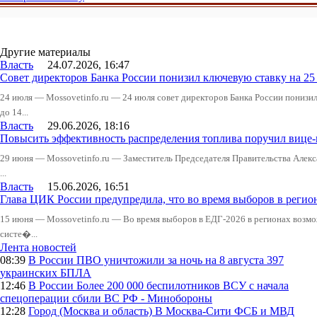
Другие материалы
Власть
24.07.2026, 16:47
Совет директоров Банка России понизил ключевую ставку на 2
24 июля — Mossovetinfo.ru — 24 июля совет директоров Банка России понизи
до 14...
Власть
29.06.2026, 18:16
Повысить эффективность распределения топлива поручил вице
29 июня — Mossovetinfo.ru — Заместитель Председателя Правительства Алекс
...
Власть
15.06.2026, 16:51
Глава ЦИК России предупредила, что во время выборов в реги
15 июня — Mossovetinfo.ru — Во время выборов в ЕДГ-2026 в регионах возмо
систе�...
Лента новостей
08:39
В России
ПВО уничтожили за ночь на 8 августа 397
украинских БПЛА
12:46
В России
Более 200 000 беспилотников ВСУ с начала
спецоперации сбили ВС РФ - Минобороны
12:28
Город (Москва и область)
В Москва-Сити ФСБ и МВД