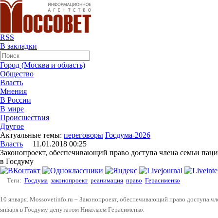
RSS
В закладки
Город (Москва и область)
Общество
Власть
Мнения
В России
В мире
Происшествия
Другое
Актуальные темы:
переговоры
Госдума-2026
Власть
11.01.2018 00:25
Законопроект, обеспечивающий право доступа члена семьи паци
в Госдуму
Теги:
Госдума
законопроект
реанимация
право
Герасименко
10 января. Mossovetinfo.ru – Законопроект, обеспечивающий право доступа чл
января в Госдуму депутатом Николаем Герасименко.