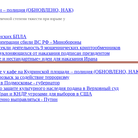
щади – полиция (ОБНОВЛЕНО, НАК)
зличной степени тяжести при взрыве у
аинских БПЛА
ецоперации сбили ВС РФ - Минобороны
екли деятельность 9 мошеннических криптообменников
, уклоняющихся от наказания подписан президентом
е и нестандартные» идеи для наказания Ирана
ве у кафе на Кудринской площади – полиция (ОБНОВЛЕНО, НА
розыск за содействие терроризму
в Подмосковье - губернатор
о защите культурного наследия подана в Верховный суд
 Иран и КНДР угрозами для выборов в США
енно выправляться - Путин