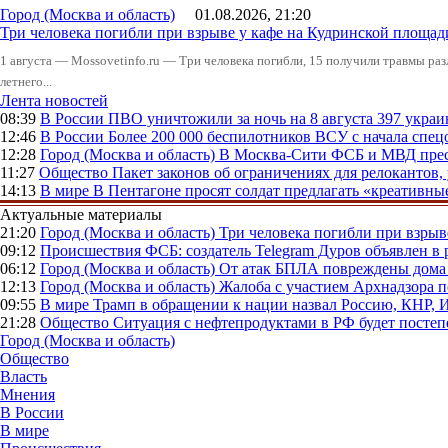
Город (Москва и область)
01.08.2026, 21:20
Три человека погибли при взрыве у кафе на Кудринской пло
1 августа — Mossovetinfo.ru — Три человека погибли, 15 получили травмы ра
летнего...
Лента новостей
08:39
В России
ПВО уничтожили за ночь на 8 августа 397 укр
12:46
В России
Более 200 000 беспилотников ВСУ с начала сп
12:28
Город (Москва и область)
В Москва-Сити ФСБ и МВД прес
11:27
Общество
Пакет законов об ограничениях для релокантов
14:13
В мире
В Пентагоне просят солдат предлагать «креативны
Актуальные материалы
21:20
Город (Москва и область)
Три человека погибли при взры
09:12
Происшествия
ФСБ: создатель Telegram Дуров объявлен в 
06:12
Город (Москва и область)
От атак БПЛА повреждены дома 
12:13
Город (Москва и область)
Жалоба с участием Архнадзора п
09:55
В мире
Трамп в обращении к нации назвал Россию, КНР,
21:28
Общество
Ситуация с нефтепродуктами в РФ будет постеп
Город (Москва и область)
Общество
Власть
Мнения
В России
В мире