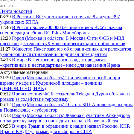
летнего...
Лента новостей
08:39
В России
ПВО уничтожили за ночь на 8 августа 397
украинских БПЛА
12:46
В России
Более 200 000 беспилотников ВСУ с начала
спецоперации сбили ВС РФ - Минобороны
12:28
Город (Москва и область)
В Москва-Сити ФСБ и МВД
пресекли деятельность 9 мошеннических криптообменников
11:27
Общество
Пакет законов об ограничениях для релокантов,
уклоняющихся от наказания подписан президентом
14:13
В мире
В Пентагоне просят солдат предлагать
«креативные и нестандартные» идеи для наказания Ирана
Актуальные материалы
21:20
Город (Москва и область)
Три человека погибли при
взрыве у кафе на Кудринской площади – полиция
(ОБНОВЛЕНО, НАК)
09:12
Происшествия
ФСБ: создатель Telegram Дуров объявлен в
розыск за содействие терроризму
06:12
Город (Москва и область)
От атак БПЛА повреждены дома
в Подмосковье - губернатор
12:13
Город (Москва и область)
Жалоба с участием Архнадзора
по защите культурного наследия подана в Верховный суд
09:55
В мире
Трамп в обращении к нации назвал Россию, КНР,
Иран и КНДР угрозами для выборов в США