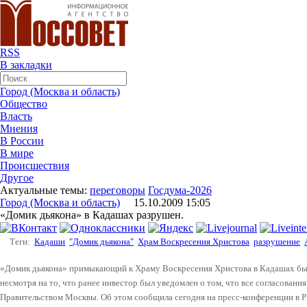
RSS
В закладки
Город (Москва и область)
Общество
Власть
Мнения
В России
В мире
Происшествия
Другое
Актуальные темы:
переговоры
Госдума-2026
Город (Москва и область)
15.10.2009 15:05
«Домик дьякона» в Кадашах разрушен.
Теги:
Кадаши
"Домик дьякона"
Храм Воскресения Христова
разрушение
«Домик дьякона» примыкающий к Храму Воскресения Христова в Кадашах был
несмотря на то, что ранее инвестор был уведомлен о том, что все согласовани
Правительством Москвы. Об этом сообщила сегодня на пресс-конференции в 