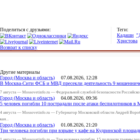
Поделиться с друзьями:
Теги:
Кадаши
"
Христова
Возврат к списку
Другие материалы
Город (Москва и область)
07.08.2026, 12:28
В Москва-Сити ФСБ и МВД пресекли деятельность 9 мошеннич
7 августа — Mossovetinfo.ru — Федеральной службой безопасности Российско
Город (Москва и область)
04.08.2026, 09:36
5 человек погибли 10 пострадали после атаки беспилотников в 
4 августа — Mossovetinfo.ru — Губернатор Московской области Андрей Вор
кан...
Город (Москва и область)
01.08.2026, 21:20
Три человека погибли при взрыве у кафе на Кудринской пло
1 августа — Mossovetinfo.ru — Три человека погибли, 15 получили травмы ра