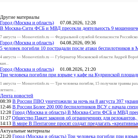
Другие материалы
Город (Москва и область)
07.08.2026, 12:28
В Москва-Сити ФСБ и МВД пресекли деятельность 9 мошеннич
7 августа — Mossovetinfo.ru — Федеральной службой безопасности Российско
Город (Москва и область)
04.08.2026, 09:36
5 человек погибли 10 пострадали после атаки беспилотников в 
4 августа — Mossovetinfo.ru — Губернатор Московской области Андрей Вор
кан...
Город (Москва и область)
01.08.2026, 21:20
Три человека погибли при взрыве у кафе на Кудринской пло
1 августа — Mossovetinfo.ru — Три человека погибли, 15 получили травмы ра
летнего...
Лента новостей
08:39
В России
ПВО уничтожили за ночь на 8 августа 397 укр
12:46
В России
Более 200 000 беспилотников ВСУ с начала сп
12:28
Город (Москва и область)
В Москва-Сити ФСБ и МВД прес
11:27
Общество
Пакет законов об ограничениях для релокантов
14:13
В мире
В Пентагоне просят солдат предлагать «креативны
Актуальные материалы
21:20
Город (Москва и область)
Три человека погибли при взры