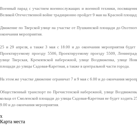
Военный парад с участием военнослужащих и военной техники, посвящен
Великой Отечественной войне традиционно пройдет 9 мая на Красной площад
Движение по Тверской улице на участке от Пушкинской площади до Охотного
окончания мероприятия.
25 и 29 апреля, а также 3 мая с 18.00 и до окончания мероприятия буде
Проектируемому проезду 5506, Проектируемому проезду 5509, Ленинградск
улице Тверская, Кремлевской набережной, улице Воздвиженка, улице Но
площади до улицы Садовая-Каретная, а также в центральной части города.
На этом же участке движение ограничат 7 и 9 мая с 6.00 и до окончания мероп
Общественный транспорт по Пречистенской набережной, улице Воздвиженка
кольца от Смоленской площади до улицы Садовая-Каретная не будет ходить 25, 2
9.00 и до окончания мероприятия.
x
Карта места