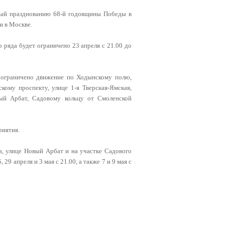
ный празднованию 68-й годовщины Победы в
и в Москве.
 ряда будет ограничено 23 апреля с 21.00 до
т ограничено движение по Ходынскому полю,
ому проспекту, улице 1-я Тверская-Ямская,
вый Арбат, Садовому кольцу от Смоленской
риятия.
, улице Новый Арбат и на участке Садового
9 апреля и 3 мая с 21.00, а также 7 и 9 мая с