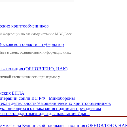
еских криптообменников
й Федерации во взаимодействии с МВД Росс...
Московской области – губернатор
обьев в своих официальных информационных
щади – полиция (ОБНОВЛЕНО, НАК)
зличной степени тяжести при взрыве у
аинских БПЛА
ецоперации сбили ВС РФ - Минобороны
екли деятельность 9 мошеннических криптообменников
, уклоняющихся от наказания подписан президентом
е и нестандартные» идеи для наказания Ирана
ве у кафе на Кудринской площади – полиция (ОБНОВЛЕНО, НА