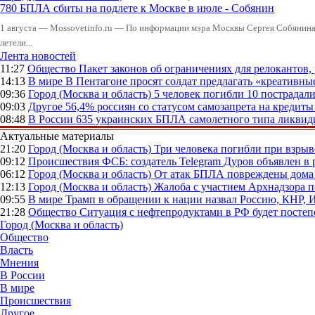
780 БПЛА сбиты на подлете к Москве в июле - Собянин
1 августа — Mossovetinfo.ru — По информации мэра Москвы Сергея Собянина,
летели...
Лента новостей
11:27
Общество
Пакет законов об ограничениях для релокантов
14:13
В мире
В Пентагоне просят солдат предлагать «креативны
09:36
Город (Москва и область)
5 человек погибли 10 пострадал
09:03
Другое
56,4% россиян со статусом самозапрета на кредит
08:48
В России
635 украинских БПЛА самолетного типа ликвиди
Актуальные материалы
21:20
Город (Москва и область)
Три человека погибли при взры
09:12
Происшествия
ФСБ: создатель Telegram Дуров объявлен в 
06:12
Город (Москва и область)
От атак БПЛА повреждены дома 
12:13
Город (Москва и область)
Жалоба с участием Архнадзора п
09:55
В мире
Трамп в обращении к нации назвал Россию, КНР,
21:28
Общество
Ситуация с нефтепродуктами в РФ будет постеп
Город (Москва и область)
Общество
Власть
Мнения
В России
В мире
Происшествия
Другое