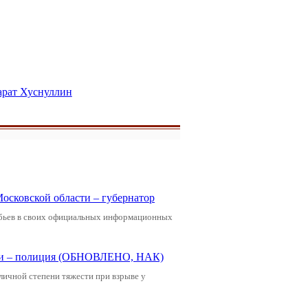
рат Хуснуллин
Московской области – губернатор
обьев в своих официальных информационных
щади – полиция (ОБНОВЛЕНО, НАК)
зличной степени тяжести при взрыве у