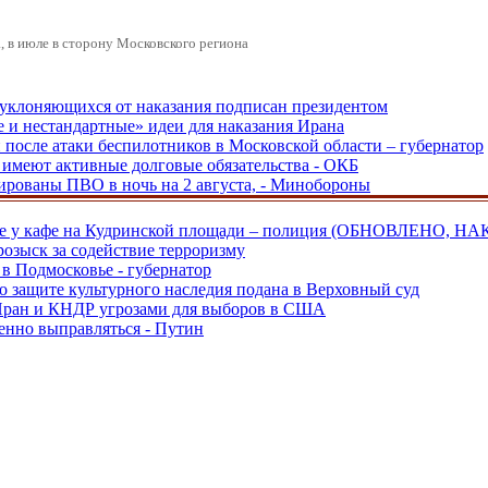
 в июле в сторону Московского региона
, уклоняющихся от наказания подписан президентом
е и нестандартные» идеи для наказания Ирана
и после атаки беспилотников в Московской области – губернатор
ы имеют активные долговые обязательства - ОКБ
рованы ПВО в ночь на 2 августа, - Минобороны
ве у кафе на Кудринской площади – полиция (ОБНОВЛЕНО, НА
розыск за содействие терроризму
в Подмосковье - губернатор
о защите культурного наследия подана в Верховный суд
 Иран и КНДР угрозами для выборов в США
енно выправляться - Путин