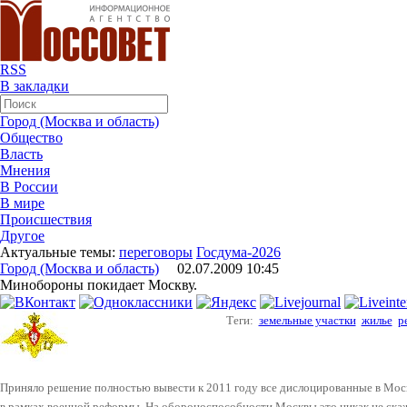
RSS
В закладки
Город (Москва и область)
Общество
Власть
Мнения
В России
В мире
Происшествия
Другое
Актуальные темы:
переговоры
Госдума-2026
Город (Москва и область)
02.07.2009 10:45
Минобороны покидает Москву.
Теги:
земельные участки
жилье
р
Приняло решение полностью вывести к 2011 году все дислоцированные в Мос
в рамках военной реформы. На обороноспособности Москвы это никак не скаж