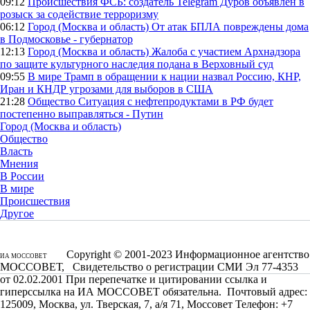
09:12
Происшествия
ФСБ: создатель Telegram Дуров объявлен в
розыск за содействие терроризму
06:12
Город (Москва и область)
От атак БПЛА повреждены дома
в Подмосковье - губернатор
12:13
Город (Москва и область)
Жалоба с участием Архнадзора
по защите культурного наследия подана в Верховный суд
09:55
В мире
Трамп в обращении к нации назвал Россию, КНР,
Иран и КНДР угрозами для выборов в США
21:28
Общество
Ситуация с нефтепродуктами в РФ будет
постепенно выправляться - Путин
Город (Москва и область)
Общество
Власть
Мнения
В России
В мире
Происшествия
Другое
Copyright © 2001-2023 Информационное агентство
ИА МОССОВЕТ
МОССОВЕТ, Свидетельство о регистрации СМИ Эл 77-4353
от 02.02.2001 При перепечатке и цитировании ссылка и
гиперссылка на ИА МОССОВЕТ обязательна. Почтовый адрес:
125009, Москва, ул. Тверская, 7, а/я 71, Моссовет Телефон: +7