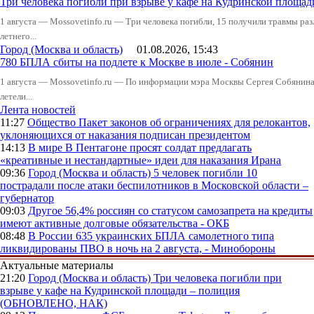
Три человека погибли при взрыве у кафе на Кудринской пло
1 августа — Mossovetinfo.ru — Три человека погибли, 15 получили травмы ра
летнего...
Город (Москва и область)
01.08.2026, 15:43
780 БПЛА сбиты на подлете к Москве в июле - Собянин
1 августа — Mossovetinfo.ru — По информации мэра Москвы Сергея Собянина,
летели...
Лента новостей
11:27
Общество
Пакет законов об ограничениях для релокантов,
уклоняющихся от наказания подписан президентом
14:13
В мире
В Пентагоне просят солдат предлагать
«креативные и нестандартные» идеи для наказания Ирана
09:36
Город (Москва и область)
5 человек погибли 10
пострадали после атаки беспилотников в Московской области –
губернатор
09:03
Другое
56,4% россиян со статусом самозапрета на кредиты
имеют активные долговые обязательства - ОКБ
08:48
В России
635 украинских БПЛА самолетного типа
ликвидированы ПВО в ночь на 2 августа, - Минобороны
Актуальные материалы
21:20
Город (Москва и область)
Три человека погибли при
взрыве у кафе на Кудринской площади – полиция
(ОБНОВЛЕНО, НАК)