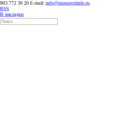
903 772 39 20 E-mail:
info@mossovetinfo.ru
RSS
В закладки