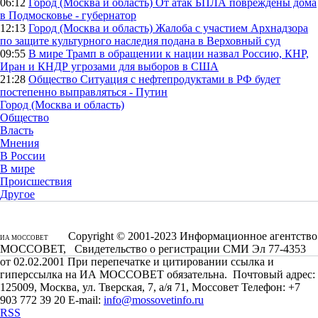
06:12
Город (Москва и область)
От атак БПЛА повреждены дома
в Подмосковье - губернатор
12:13
Город (Москва и область)
Жалоба с участием Архнадзора
по защите культурного наследия подана в Верховный суд
09:55
В мире
Трамп в обращении к нации назвал Россию, КНР,
Иран и КНДР угрозами для выборов в США
21:28
Общество
Ситуация с нефтепродуктами в РФ будет
постепенно выправляться - Путин
Город (Москва и область)
Общество
Власть
Мнения
В России
В мире
Происшествия
Другое
Copyright © 2001-2023 Информационное агентство
ИА МОССОВЕТ
МОССОВЕТ, Свидетельство о регистрации СМИ Эл 77-4353
от 02.02.2001 При перепечатке и цитировании ссылка и
гиперссылка на ИА МОССОВЕТ обязательна. Почтовый адрес:
125009, Москва, ул. Тверская, 7, а/я 71, Моссовет Телефон: +7
903 772 39 20 E-mail:
info@mossovetinfo.ru
RSS