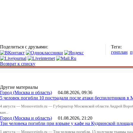
Поделиться с друзьями:
Теги:
генплан
п
Возврат к списку
Другие материалы
Город (Москва и область)
04.08.2026, 09:36
5 человек погибли 10 пострадали после атаки беспилотников в 
4 августа — Mossovetinfo.ru — Губернатор Московской области Андрей Вор
кан...
Город (Москва и область)
01.08.2026, 21:20
Три человека погибли при взрыве у кафе на Кудринской пло
1 августа — Mossovetinfo.ru — Три человека погибли, 15 получили травмы ра