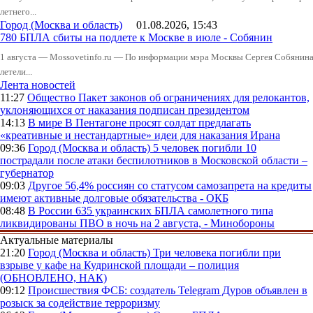
летнего...
Город (Москва и область)
01.08.2026, 15:43
780 БПЛА сбиты на подлете к Москве в июле - Собянин
1 августа — Mossovetinfo.ru — По информации мэра Москвы Сергея Собянина,
летели...
Лента новостей
11:27
Общество
Пакет законов об ограничениях для релокантов,
уклоняющихся от наказания подписан президентом
14:13
В мире
В Пентагоне просят солдат предлагать
«креативные и нестандартные» идеи для наказания Ирана
09:36
Город (Москва и область)
5 человек погибли 10
пострадали после атаки беспилотников в Московской области –
губернатор
09:03
Другое
56,4% россиян со статусом самозапрета на кредиты
имеют активные долговые обязательства - ОКБ
08:48
В России
635 украинских БПЛА самолетного типа
ликвидированы ПВО в ночь на 2 августа, - Минобороны
Актуальные материалы
21:20
Город (Москва и область)
Три человека погибли при
взрыве у кафе на Кудринской площади – полиция
(ОБНОВЛЕНО, НАК)
09:12
Происшествия
ФСБ: создатель Telegram Дуров объявлен в
розыск за содействие терроризму