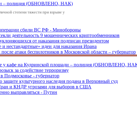
щади – полиция (ОБНОВЛЕНО, НАК)
зличной степени тяжести при взрыве у
ецоперации сбили ВС РФ - Минобороны
екли деятельность 9 мошеннических криптообменников
, уклоняющихся от наказания подписан президентом
е и нестандартные» идеи для наказания Ирана
и после атаки беспилотников в Московской области – губернатор
ве у кафе на Кудринской площади – полиция (ОБНОВЛЕНО, НА
розыск за содействие терроризму
в Подмосковье - губернатор
о защите культурного наследия подана в Верховный суд
 Иран и КНДР угрозами для выборов в США
енно выправляться - Путин