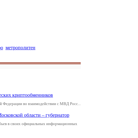
ро
метрополитен
еских криптообменников
й Федерации во взаимодействии с МВД Росс...
Московской области – губернатор
обьев в своих официальных информационных