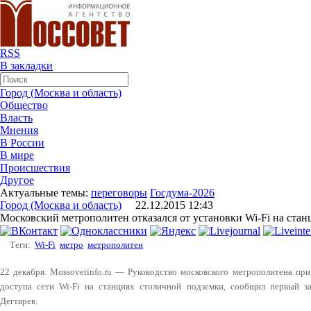
RSS
В закладки
Город (Москва и область)
Общество
Власть
Мнения
В России
В мире
Происшествия
Другое
Актуальные темы:
переговоры
Госдума-2026
Город (Москва и область)
22.12.2015 12:43
Московский метрополитен отказался от установки Wi-Fi на стан
Теги:
Wi-Fi
метро
метрополитен
22 декабря. Mossovetinfo.ru — Руководство московского метрополитена при
доступа сети Wi-Fi на станциях столичной подземки, сообщил первый з
Дегтярев.