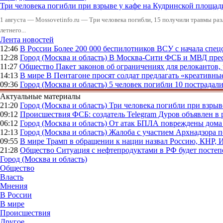
Три человека погибли при взрыве у кафе на Кудринской пло
1 августа — Mossovetinfo.ru — Три человека погибли, 15 получили травмы ра
летнего...
Лента новостей
12:46
В России
Более 200 000 беспилотников ВСУ с начала сп
12:28
Город (Москва и область)
В Москва-Сити ФСБ и МВД прес
11:27
Общество
Пакет законов об ограничениях для релокантов
14:13
В мире
В Пентагоне просят солдат предлагать «креативны
09:36
Город (Москва и область)
5 человек погибли 10 пострадал
Актуальные материалы
21:20
Город (Москва и область)
Три человека погибли при взры
09:12
Происшествия
ФСБ: создатель Telegram Дуров объявлен в 
06:12
Город (Москва и область)
От атак БПЛА повреждены дома 
12:13
Город (Москва и область)
Жалоба с участием Архнадзора п
09:55
В мире
Трамп в обращении к нации назвал Россию, КНР,
21:28
Общество
Ситуация с нефтепродуктами в РФ будет постеп
Город (Москва и область)
Общество
Власть
Мнения
В России
В мире
Происшествия
Другое