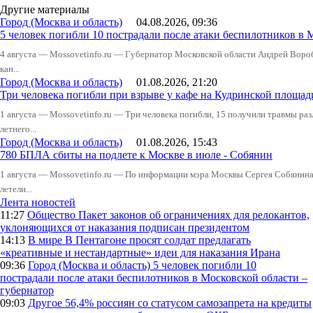
Другие материалы
Город (Москва и область)
04.08.2026, 09:36
5 человек погибли 10 пострадали после атаки беспилотников в 
4 августа — Mossovetinfo.ru — Губернатор Московской области Андрей Вор
кан...
Город (Москва и область)
01.08.2026, 21:20
Три человека погибли при взрыве у кафе на Кудринской пло
1 августа — Mossovetinfo.ru — Три человека погибли, 15 получили травмы ра
летнего...
Город (Москва и область)
01.08.2026, 15:43
780 БПЛА сбиты на подлете к Москве в июле - Собянин
1 августа — Mossovetinfo.ru — По информации мэра Москвы Сергея Собянина,
летели...
Лента новостей
11:27
Общество
Пакет законов об ограничениях для релокантов,
уклоняющихся от наказания подписан президентом
14:13
В мире
В Пентагоне просят солдат предлагать
«креативные и нестандартные» идеи для наказания Ирана
09:36
Город (Москва и область)
5 человек погибли 10
пострадали после атаки беспилотников в Московской области –
губернатор
09:03
Другое
56,4% россиян со статусом самозапрета на кредиты