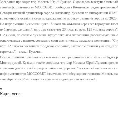
Заседание проводил мэр Москвы Юрий Лужков. С докладом выступал главный
этом информагентству МОССОВЕТ сообщили в Комплексе градостроительной 
Сегодня главный архитектор города Александр Кузьмин по информации ИТАР
возможность оставить свои предложения по проекту развития города до 2025.
По информации Кузьмина: «уже 16 июля мы объявим через все городские газе
публичных слушаний, которые стартуют 23 июля во всех 125 управах города"
С 23 июля, по словам Кузьмина, будут открыты экспозиции, рассказывающие 
ознакомиться с планом, составить свои впечатления, высказать пожелания. "С
чего 12 августа состоится городское собрание, в котором генплан уже будут 
горожане", - сказал Кузьмин.
Осенью генплан с учетом всех высказанных предложений и пожеланий будет 
Мосгордумой. Кузьмин также сообщил, что мэр Москвы Юрий Лужков предло
слушания для жителей города в районных управах, "так как сейчас многие из н
информагентство МОССОВЕТ отмечало, что обсуждение генплана Москвы наме
сентябре способно вызвать серьезное недовольство москвичей.
x
Карта места