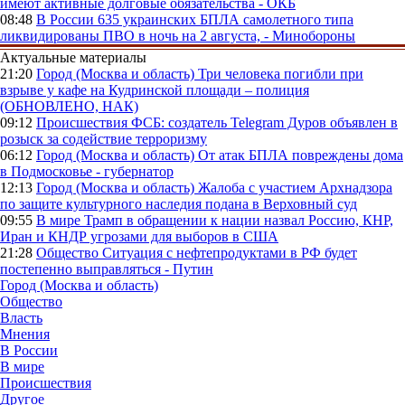
имеют активные долговые обязательства - ОКБ
08:48
В России
635 украинских БПЛА самолетного типа
ликвидированы ПВО в ночь на 2 августа, - Минобороны
Актуальные материалы
21:20
Город (Москва и область)
Три человека погибли при
взрыве у кафе на Кудринской площади – полиция
(ОБНОВЛЕНО, НАК)
09:12
Происшествия
ФСБ: создатель Telegram Дуров объявлен в
розыск за содействие терроризму
06:12
Город (Москва и область)
От атак БПЛА повреждены дома
в Подмосковье - губернатор
12:13
Город (Москва и область)
Жалоба с участием Архнадзора
по защите культурного наследия подана в Верховный суд
09:55
В мире
Трамп в обращении к нации назвал Россию, КНР,
Иран и КНДР угрозами для выборов в США
21:28
Общество
Ситуация с нефтепродуктами в РФ будет
постепенно выправляться - Путин
Город (Москва и область)
Общество
Власть
Мнения
В России
В мире
Происшествия
Другое