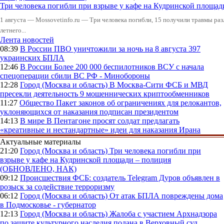
Три человека погибли при взрыве у кафе на Кудринской пло
1 августа — Mossovetinfo.ru — Три человека погибли, 15 получили травмы ра
летнего...
Лента новостей
08:39
В России
ПВО уничтожили за ночь на 8 августа 397
украинских БПЛА
12:46
В России
Более 200 000 беспилотников ВСУ с начала
спецоперации сбили ВС РФ - Минобороны
12:28
Город (Москва и область)
В Москва-Сити ФСБ и МВД
пресекли деятельность 9 мошеннических криптообменников
11:27
Общество
Пакет законов об ограничениях для релокантов,
уклоняющихся от наказания подписан президентом
14:13
В мире
В Пентагоне просят солдат предлагать
«креативные и нестандартные» идеи для наказания Ирана
Актуальные материалы
21:20
Город (Москва и область)
Три человека погибли при
взрыве у кафе на Кудринской площади – полиция
(ОБНОВЛЕНО, НАК)
09:12
Происшествия
ФСБ: создатель Telegram Дуров объявлен в
розыск за содействие терроризму
06:12
Город (Москва и область)
От атак БПЛА повреждены дома
в Подмосковье - губернатор
12:13
Город (Москва и область)
Жалоба с участием Архнадзора
по защите культурного наследия подана в Верховный суд