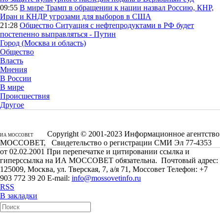
09:55
В мире
Трамп в обращении к нации назвал Россию, КНР,
Иран и КНДР угрозами для выборов в США
21:28
Общество
Ситуация с нефтепродуктами в РФ будет
постепенно выправляться - Путин
Город (Москва и область)
Общество
Власть
Мнения
В России
В мире
Происшествия
Другое
Copyright © 2001-2023 Информационное агентство
ИА МОССОВЕТ
МОССОВЕТ, Свидетельство о регистрации СМИ Эл 77-4353
от 02.02.2001 При перепечатке и цитировании ссылка и
гиперссылка на ИА МОССОВЕТ обязательна. Почтовый адрес:
125009, Москва, ул. Тверская, 7, а/я 71, Моссовет Телефон: +7
903 772 39 20 E-mail:
info@mossovetinfo.ru
RSS
В закладки