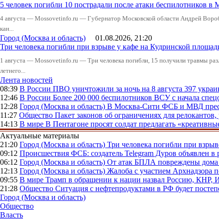
5 человек погибли 10 пострадали после атаки беспилотников в 
4 августа — Mossovetinfo.ru — Губернатор Московской области Андрей Вор
кан...
Город (Москва и область)
01.08.2026, 21:20
Три человека погибли при взрыве у кафе на Кудринской пло
1 августа — Mossovetinfo.ru — Три человека погибли, 15 получили травмы ра
летнего...
Лента новостей
08:39
В России
ПВО уничтожили за ночь на 8 августа 397 укр
12:46
В России
Более 200 000 беспилотников ВСУ с начала сп
12:28
Город (Москва и область)
В Москва-Сити ФСБ и МВД прес
11:27
Общество
Пакет законов об ограничениях для релокантов
14:13
В мире
В Пентагоне просят солдат предлагать «креативны
Актуальные материалы
21:20
Город (Москва и область)
Три человека погибли при взры
09:12
Происшествия
ФСБ: создатель Telegram Дуров объявлен в 
06:12
Город (Москва и область)
От атак БПЛА повреждены дома 
12:13
Город (Москва и область)
Жалоба с участием Архнадзора п
09:55
В мире
Трамп в обращении к нации назвал Россию, КНР,
21:28
Общество
Ситуация с нефтепродуктами в РФ будет постеп
Город (Москва и область)
Общество
Власть