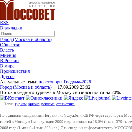
RSS
В закладки
Город (Москва и область)
Общество
Власть
Мнения
В России
В мире
Происшествия
Другое
Актуальные темы:
переговоры
Госдума-2026
Город (Москва и область)
17.09.2009 23:02
Поток въездного туризма в Москву снизился почти на 20%.
Теги:
туризм
кризис
реклама
статистика
По официальным данным Пограничной службы ФСБ РФ через аэропорты Моск
гостей в Москву в I-м полугодии 2009 года снизился
на 18
,6% (1 млн. 579 тыся
2008 года
(1 млн. 941 тыс. 393 чел.).
Эти сведения информагентству МОССОВЕТ