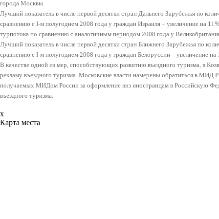
города Москвы.
Лучший показатель в числе первой десятки стран Дальнего Зарубежья по кол
сравнению с I-м полугодием 2008 года
у граждан Израиля – увеличение на 11
турпотока по сравнению с аналогичным периодом 2008 года
у Великобритани
Лучший показатель в числе первой десятки стран Ближнего Зарубежья по кол
сравнению с I-м полугодием 2008 года
у граждан Белоруссии – увеличение на 
В качестве одной из мер, способствующих развитию въездного туризма, в К
рекламу въездного туризма. Московские власти намерены обратиться в МИД Р
получаемых МИДом России за оформление виз иностранцам в Российскую Фе
въездного туризма.
x
Карта места