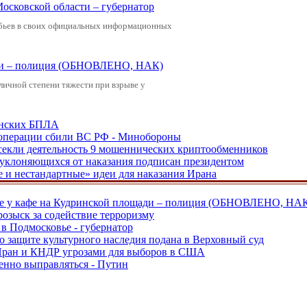
Московской области – губернатор
обьев в своих официальных информационных
щади – полиция (ОБНОВЛЕНО, НАК)
зличной степени тяжести при взрыве у
аинских БПЛА
ецоперации сбили ВС РФ - Минобороны
екли деятельность 9 мошеннических криптообменников
, уклоняющихся от наказания подписан президентом
е и нестандартные» идеи для наказания Ирана
ве у кафе на Кудринской площади – полиция (ОБНОВЛЕНО, НА
розыск за содействие терроризму
в Подмосковье - губернатор
о защите культурного наследия подана в Верховный суд
 Иран и КНДР угрозами для выборов в США
енно выправляться - Путин