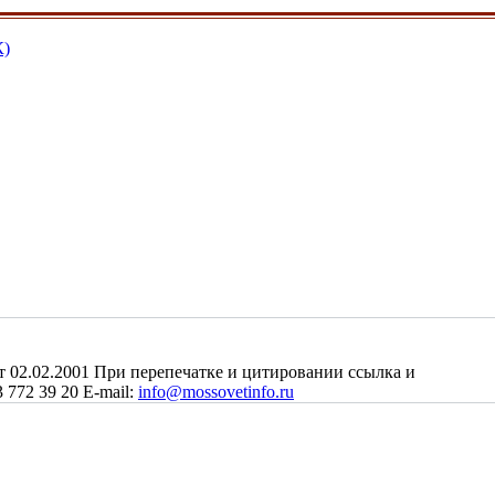
К)
2.02.2001 При перепечатке и цитировании ссылка и
 772 39 20 E-mail:
info@mossovetinfo.ru