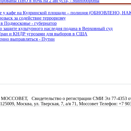
рованы ПВО в ночь на 2 августа, - Минобороны
ве у кафе на Кудринской площади – полиция (ОБНОВЛЕНО, НА
розыск за содействие терроризму
в Подмосковье - губернатор
о защите культурного наследия подана в Верховный суд
 Иран и КНДР угрозами для выборов в США
енно выправляться - Путин
МОССОВЕТ, Свидетельство о регистрации СМИ Эл 77-4353 от 0
09, Москва, ул. Тверская, 7, а/я 71, Моссовет Телефон: +7 903