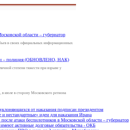
Московской области – губернатор
обьев в своих официальных информационных
щади – полиция (ОБНОВЛЕНО, НАК)
зличной степени тяжести при взрыве у
 в июле в сторону Московского региона
, уклоняющихся от наказания подписан президентом
е и нестандартные» идеи для наказания Ирана
и после атаки беспилотников в Московской области – губернатор
ы имеют активные долговые обязательства - ОКБ