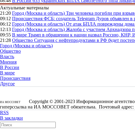
08:48
В России
635 украинских БПЛА самолетного типа ликвиди
Актуальные материалы
21:20
Город (Москва и область)
Три человека погибли при взры
09:12
Происшествия
ФСБ: создатель Telegram Дуров объявлен в 
06:12
Город (Москва и область)
От атак БПЛА повреждены дома 
12:13
Город (Москва и область)
Жалоба с участием Архнадзора п
09:55
В мире
Трамп в обращении к нации назвал Россию, КНР,
21:28
Общество
Ситуация с нефтепродуктами в РФ будет постеп
Город (Москва и область)
Общество
Власть
Мнения
В России
В мире
Происшествия
Другое
Copyright © 2001-2023 Информационное агентство 
ИА МОССОВЕТ
гиперссылка на ИА МОССОВЕТ обязательна. Почтовый адрес: 1250
RSS
В закладки