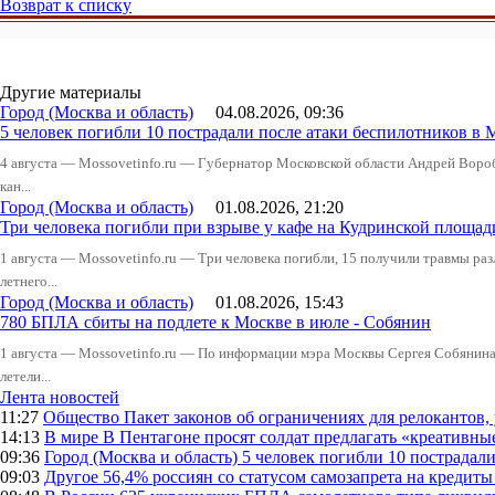
Возврат к списку
Другие материалы
Город (Москва и область)
04.08.2026, 09:36
5 человек погибли 10 пострадали после атаки беспилотников в 
4 августа — Mossovetinfo.ru — Губернатор Московской области Андрей Вор
кан...
Город (Москва и область)
01.08.2026, 21:20
Три человека погибли при взрыве у кафе на Кудринской пло
1 августа — Mossovetinfo.ru — Три человека погибли, 15 получили травмы ра
летнего...
Город (Москва и область)
01.08.2026, 15:43
780 БПЛА сбиты на подлете к Москве в июле - Собянин
1 августа — Mossovetinfo.ru — По информации мэра Москвы Сергея Собянина,
летели...
Лента новостей
11:27
Общество
Пакет законов об ограничениях для релокантов
14:13
В мире
В Пентагоне просят солдат предлагать «креативны
09:36
Город (Москва и область)
5 человек погибли 10 пострадал
09:03
Другое
56,4% россиян со статусом самозапрета на кредит