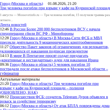
Город (Москва и область)
01.08.2026, 21:20
Три человека погибли при взрыве у кафе на Кудринской пло
1 августа — Mossovetinfo.ru — Три человека погибли, 15 получили травмы ра
летнего...
Лента новостей
12:46
В России
Более 200 000 беспилотников ВСУ с начала
спецоперации сбили ВС РФ - Минобороны
12:28
Город (Москва и область)
В Москва-Сити ФСБ и МВД
пресекли деятельность 9 мошеннических криптообменников
11:27
Общество
Пакет законов об ограничениях для релокантов,
уклоняющихся от наказания подписан президентом
14:13
В мире
В Пентагоне просят солдат предлагать
«креативные и нестандартные» идеи для наказания Ирана
09:36
Город (Москва и область)
5 человек погибли 10
пострадали после атаки беспилотников в Московской области –
губернатор
Актуальные материалы
21:20
Город (Москва и область)
Три человека погибли при
взрыве у кафе на Кудринской площади – полиция
(ОБНОВЛЕНО, НАК)
09:12
Происшествия
ФСБ: создатель Telegram Дуров объявлен в
розыск за содействие терроризму
06:12
Город (Москва и область)
От атак БПЛА повреждены дома