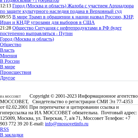
в Подмосковье - губернатор
12:13
Город (Москва и область)
Жалоба с участием Архнадзора
по защите культурного наследия подана в Верховный суд
09:55
В мире
Трамп в обращении к нации назвал Россию, КНР,
Иран и КНДР угрозами для выборов в США
21:28
Общество
Ситуация с нефтепродуктами в РФ будет
постепенно выправляться - Путин
Город (Москва и область)
Общество
Власть
Мнения
В России
В мире
Происшествия
Другое
Copyright © 2001-2023 Информационное агентство
ИА МОССОВЕТ
МОССОВЕТ, Свидетельство о регистрации СМИ Эл 77-4353
от 02.02.2001 При перепечатке и цитировании ссылка и
гиперссылка на ИА МОССОВЕТ обязательна. Почтовый адрес:
125009, Москва, ул. Тверская, 7, а/я 71, Моссовет Телефон: +7
903 772 39 20 E-mail:
info@mossovetinfo.ru
RSS
В закладки