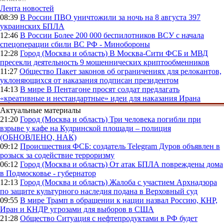
Лента новостей
08:39
В России
ПВО уничтожили за ночь на 8 августа 397
украинских БПЛА
12:46
В России
Более 200 000 беспилотников ВСУ с начала
спецоперации сбили ВС РФ - Минобороны
12:28
Город (Москва и область)
В Москва-Сити ФСБ и МВД
пресекли деятельность 9 мошеннических криптообменников
11:27
Общество
Пакет законов об ограничениях для релокантов,
уклоняющихся от наказания подписан президентом
14:13
В мире
В Пентагоне просят солдат предлагать
«креативные и нестандартные» идеи для наказания Ирана
Актуальные материалы
21:20
Город (Москва и область)
Три человека погибли при
взрыве у кафе на Кудринской площади – полиция
(ОБНОВЛЕНО, НАК)
09:12
Происшествия
ФСБ: создатель Telegram Дуров объявлен в
розыск за содействие терроризму
06:12
Город (Москва и область)
От атак БПЛА повреждены дома
в Подмосковье - губернатор
12:13
Город (Москва и область)
Жалоба с участием Архнадзора
по защите культурного наследия подана в Верховный суд
09:55
В мире
Трамп в обращении к нации назвал Россию, КНР,
Иран и КНДР угрозами для выборов в США
21:28
Общество
Ситуация с нефтепродуктами в РФ будет