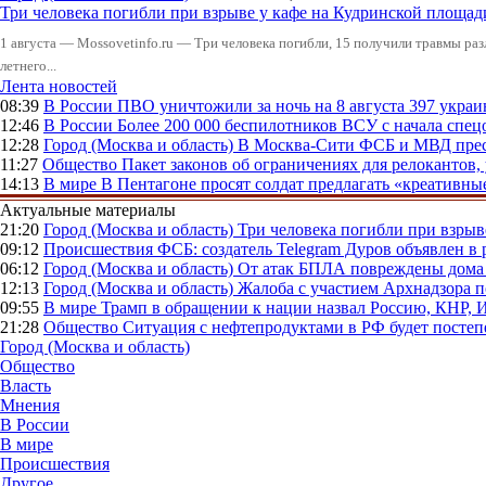
Три человека погибли при взрыве у кафе на Кудринской пло
1 августа — Mossovetinfo.ru — Три человека погибли, 15 получили травмы ра
летнего...
Лента новостей
08:39
В России
ПВО уничтожили за ночь на 8 августа 397 укр
12:46
В России
Более 200 000 беспилотников ВСУ с начала сп
12:28
Город (Москва и область)
В Москва-Сити ФСБ и МВД прес
11:27
Общество
Пакет законов об ограничениях для релокантов
14:13
В мире
В Пентагоне просят солдат предлагать «креативны
Актуальные материалы
21:20
Город (Москва и область)
Три человека погибли при взры
09:12
Происшествия
ФСБ: создатель Telegram Дуров объявлен в 
06:12
Город (Москва и область)
От атак БПЛА повреждены дома 
12:13
Город (Москва и область)
Жалоба с участием Архнадзора п
09:55
В мире
Трамп в обращении к нации назвал Россию, КНР,
21:28
Общество
Ситуация с нефтепродуктами в РФ будет постеп
Город (Москва и область)
Общество
Власть
Мнения
В России
В мире
Происшествия
Другое