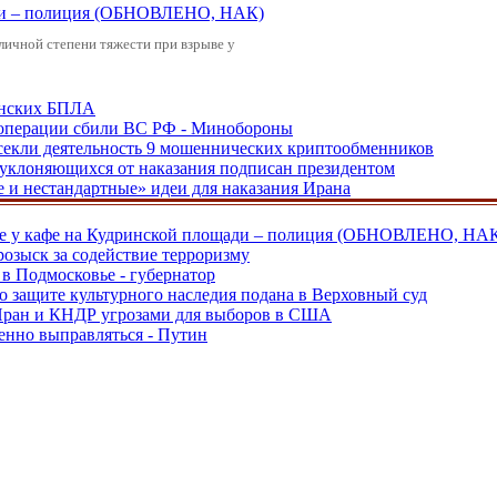
щади – полиция (ОБНОВЛЕНО, НАК)
зличной степени тяжести при взрыве у
аинских БПЛА
ецоперации сбили ВС РФ - Минобороны
екли деятельность 9 мошеннических криптообменников
, уклоняющихся от наказания подписан президентом
е и нестандартные» идеи для наказания Ирана
ве у кафе на Кудринской площади – полиция (ОБНОВЛЕНО, НА
розыск за содействие терроризму
в Подмосковье - губернатор
о защите культурного наследия подана в Верховный суд
 Иран и КНДР угрозами для выборов в США
енно выправляться - Путин