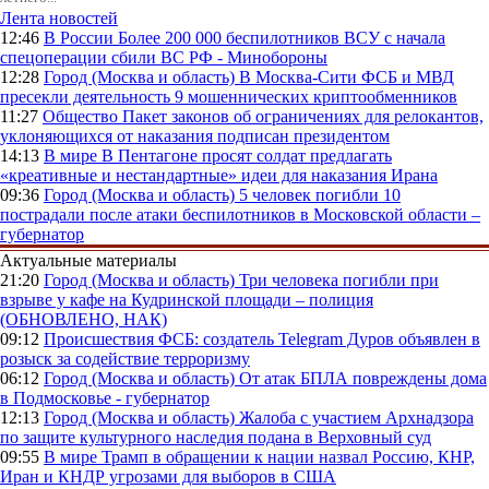
Лента новостей
12:46
В России
Более 200 000 беспилотников ВСУ с начала
спецоперации сбили ВС РФ - Минобороны
12:28
Город (Москва и область)
В Москва-Сити ФСБ и МВД
пресекли деятельность 9 мошеннических криптообменников
11:27
Общество
Пакет законов об ограничениях для релокантов,
уклоняющихся от наказания подписан президентом
14:13
В мире
В Пентагоне просят солдат предлагать
«креативные и нестандартные» идеи для наказания Ирана
09:36
Город (Москва и область)
5 человек погибли 10
пострадали после атаки беспилотников в Московской области –
губернатор
Актуальные материалы
21:20
Город (Москва и область)
Три человека погибли при
взрыве у кафе на Кудринской площади – полиция
(ОБНОВЛЕНО, НАК)
09:12
Происшествия
ФСБ: создатель Telegram Дуров объявлен в
розыск за содействие терроризму
06:12
Город (Москва и область)
От атак БПЛА повреждены дома
в Подмосковье - губернатор
12:13
Город (Москва и область)
Жалоба с участием Архнадзора
по защите культурного наследия подана в Верховный суд
09:55
В мире
Трамп в обращении к нации назвал Россию, КНР,
Иран и КНДР угрозами для выборов в США