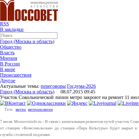
RSS
В закладки
Город (Москва и область)
Общество
Власть
Мнения
В России
В мире
Происшествия
Другое
Актуальные темы:
переговоры
Госдума-2026
Город (Москва и область)
08.07.2015 09:45
Участок Сокольнической линии метро закроют на ремонт 11 ию
Теги:
метро
метрополитен
7 июля. Mossovetinfo.ru - В связи с капитальным ремонтом путей участок Со
от станции «Комсомольская» до станции «Парк Культуры» будет закрыт в т
служба столичной подземки.