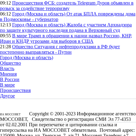
09:12
Происшествия
ФСБ: создатель Telegram Дуров объявлен в
розыск за содействие терроризму
06:12
Город (Москва и область)
От атак БПЛА повреждены дома
в Подмосковье - губернатор
12:13
Город (Москва и область)
Жалоба с участием Архнадзора
по защите культурного наследия подана в Верховный суд
09:55
В мире
Трамп в обращении к нации назвал Россию, КНР,
Иран и КНДР угрозами для выборов в США
21:28
Общество
Ситуация с нефтепродуктами в РФ будет
постепенно выправляться - Путин
Город (Москва и область)
Общество
Власть
Мнения
В России
В мире
Происшествия
Другое
Copyright © 2001-2023 Информационное агентство
ИА МОССОВЕТ
МОССОВЕТ, Свидетельство о регистрации СМИ Эл 77-4353
от 02.02.2001 При перепечатке и цитировании ссылка и
гиперссылка на ИА МОССОВЕТ обязательна. Почтовый адрес:
125009, Москва, ул. Тверская, 7, а/я 71, Моссовет Телефон: +7