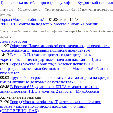
Три человека погибли при взрыве у кафе на Кудринской пло
1 августа — Mossovetinfo.ru — Три человека погибли, 15 получили травмы ра
летнего...
Город (Москва и область)
01.08.2026, 15:43
780 БПЛА сбиты на подлете к Москве в июле - Собянин
1 августа — Mossovetinfo.ru — По информации мэра Москвы Сергея Собянина,
летели...
Лента новостей
11:27
Общество
Пакет законов об ограничениях для релокантов,
уклоняющихся от наказания подписан президентом
14:13
В мире
В Пентагоне просят солдат предлагать
«креативные и нестандартные» идеи для наказания Ирана
09:36
Город (Москва и область)
5 человек погибли 10
пострадали после атаки беспилотников в Московской области –
губернатор
09:03
Другое
56,4% россиян со статусом самозапрета на кредиты
имеют активные долговые обязательства - ОКБ
08:48
В России
635 украинских БПЛА самолетного типа
ликвидированы ПВО в ночь на 2 августа, - Минобороны
Актуальные материалы
21:20
Город (Москва и область)
Три человека погибли при
взрыве у кафе на Кудринской площади – полиция
(ОБНОВЛЕНО, НАК)