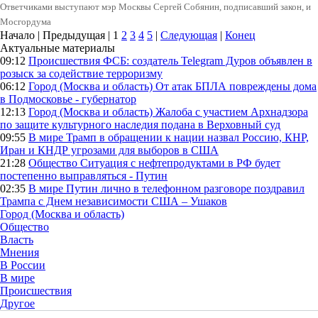
Ответчиками выступают мэр Москвы Сергей Собянин, подписавший закон, и
Мосгордума
Начало | Предыдущая |
1
2
3
4
5
|
Следующая
|
Конец
Актуальные материалы
09:12
Происшествия
ФСБ: создатель Telegram Дуров объявлен в
розыск за содействие терроризму
06:12
Город (Москва и область)
От атак БПЛА повреждены дома
в Подмосковье - губернатор
12:13
Город (Москва и область)
Жалоба с участием Архнадзора
по защите культурного наследия подана в Верховный суд
09:55
В мире
Трамп в обращении к нации назвал Россию, КНР,
Иран и КНДР угрозами для выборов в США
21:28
Общество
Ситуация с нефтепродуктами в РФ будет
постепенно выправляться - Путин
02:35
В мире
Путин лично в телефонном разговоре поздравил
Трампа с Днем независимости США – Ушаков
Город (Москва и область)
Общество
Власть
Мнения
В России
В мире
Происшествия
Другое