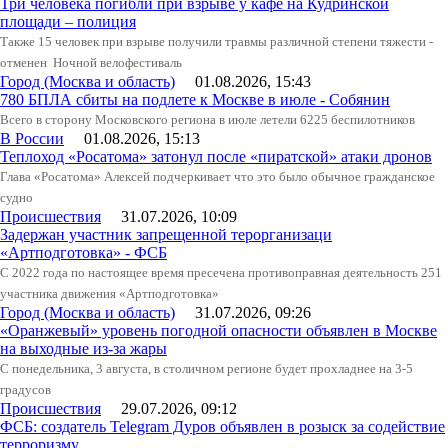
Три человека погибли при взрыве у кафе на Кудринской
площади – полиция
Также 15 человек при взрыве получили травмы различной степени тяжести -
отменен Ночной велофестиваль
Город (Москва и область)
01.08.2026, 15:43
780 БПЛА сбиты на подлете к Москве в июле - Собянин
Всего в сторону Московского региона в июле летели 6225 беспилотников
В России
01.08.2026, 15:13
Теплоход «Росатома» затонул после «пиратской» атаки дронов
Глава «Росатома» Алексей подчеркивает что это было обычное гражданское
судно
Происшествия
31.07.2026, 10:09
Задержан участник запрещенной терорганизаци
«Артподготовка» - ФСБ
С 2022 года по настоящее время пресечена противоправная деятельность 251
участника движения «Артподготовка»
Город (Москва и область)
31.07.2026, 09:26
«Оранжевый» уровень погодной опасности объявлен в Москве
на выходные из-за жары
С понедельника, 3 августа, в столичном регионе будет прохладнее на 3-5
градусов
Происшествия
29.07.2026, 09:12
ФСБ: создатель Telegram Дуров объявлен в розыск за содействие
терроризму