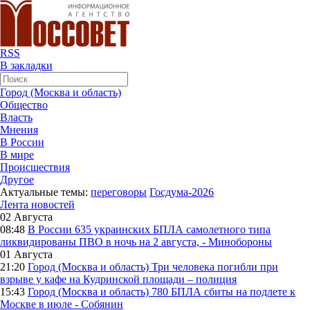
RSS
В закладки
Город (Москва и область)
Общество
Власть
Мнения
В России
В мире
Происшествия
Другое
Актуальные темы:
переговоры
Госдума-2026
Лента новостей
02 Августа
08:48
В России
635 украинских БПЛА самолетного типа
ликвидированы ПВО в ночь на 2 августа, - Минобороны
01 Августа
21:20
Город (Москва и область)
Три человека погибли при
взрыве у кафе на Кудринской площади – полиция
15:43
Город (Москва и область)
780 БПЛА сбиты на подлете к
Москве в июле - Собянин