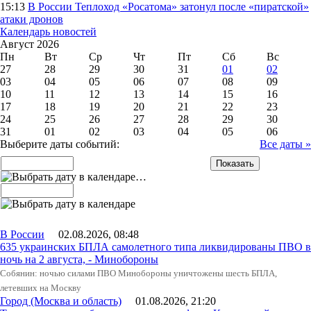
15:13
В России
Теплоход «Росатома» затонул после «пиратской»
атаки дронов
Календарь новостей
Август 2026
Пн
Вт
Ср
Чт
Пт
Сб
Вс
27
28
29
30
31
01
02
03
04
05
06
07
08
09
10
11
12
13
14
15
16
17
18
19
20
21
22
23
24
25
26
27
28
29
30
31
01
02
03
04
05
06
Выберите даты событий:
Все даты »
…
В России
02.08.2026, 08:48
635 украинских БПЛА самолетного типа ликвидированы ПВО в
ночь на 2 августа, - Минобороны
Собянин: ночью силами ПВО Минобороны уничтожены шесть БПЛА,
летевших на Москву
Город (Москва и область)
01.08.2026, 21:20