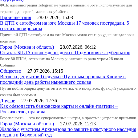
ФСБ: администрация Telegram не удаляет каналы и боты, используемые для
терактов, диверсий, массовых убийств.
Происшествия
28.07.2026, 15:03
В ДТП с автобусом на юге Москвы 17 человек пострадали, 5
госпитализированы
Причиной ДТП с автобусом на юге Москвы могло стать ухудшение здоровья
водителя
Город (Москва и область)
28.07.2026, 06:12
От атак БПЛА повреждены дома в Подмосковье - губернатор
Более 80 БПЛА, летевших на Москву уничтожено рано утром 28 июля -
Собянин
Общество
27.07.2026, 15:15
Встреча депутатов Госдумы с Путиным прошла в Кремле в
последний день работы нынешнего созыва
Путин поблагодарил депутатов и отметил, что вклад всех фракций уходящего
созыва был весомым
Другое
27.07.2026, 12:36
Как обезопасить банковские карты и онлайн-платежи –
Роскачество, правила
Безопасность — это не суперсложные шифры, а простые цифровые привычки
Город (Москва и область)
27.07.2026, 12:13
Жалоба с участием Архнадзора по защите культурного наследия
подана в Верховный суд