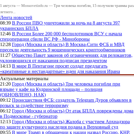
1 августа — Mossovetinfo.ru — Три человека погибли, 15 получили травмы ра
летнего...
Лента новостей
08:39
В России
ПВО уничтожили за ночь на 8 августа 397
украинских БПЛА
12:46
В России
Более 200 000 беспилотников ВСУ с начала
спецоперации сбили ВС РФ - Минобороны
12:28
Город (Москва и область)
В Москва-Сити ФСБ и МВД
пресекли деятельность 9 мошеннических криптообменников
11:27
Общество
Пакет законов об ограничениях для релокантов,
уклоняющихся от наказания подписан президентом
14:13
В мире
В Пентагоне просят солдат предлагать
«креативные и нестандартные» идеи для наказания Ирана
Актуальные материалы
21:20
Город (Москва и область)
Три человека погибли при
взрыве у кафе на Кудринской площади – полиция
(ОБНОВЛЕНО, НАК)
09:12
Происшествия
ФСБ: создатель Telegram Дуров объявлен в
розыск за содействие терроризму
06:12
Город (Москва и область)
От атак БПЛА повреждены дома
в Подмосковье - губернатор
12:13
Город (Москва и область)
Жалоба с участием Архнадзора
по защите культурного наследия подана в Верховный суд
09:55
В мире
Трамп в обращении к нации назвал Россию, КНР,