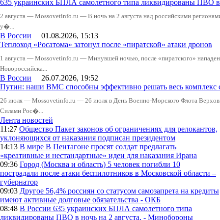
635 украинских БПЛА самолетного типа ликвидированы ПВО в 
2 августа — Mossovetinfo.ru — В ночь на 2 августа над российскими регион
у�...
В России
01.08.2026, 15:13
Теплоход «Росатома» затонул после «пиратской» атаки дронов
1 августа — Mossovetinfo.ru — Минувшей ночью, после «пиратского» нападени
Новороссийска...
В России
26.07.2026, 19:52
Путин: наши ВМС способны эффективно решать весь комплекс 
26 июля — Mossovetinfo.ru — 26 июля в День Военно-Морского Флота Вер
Силами Рос�...
Лента новостей
11:27
Общество
Пакет законов об ограничениях для релокантов,
уклоняющихся от наказания подписан президентом
14:13
В мире
В Пентагоне просят солдат предлагать
«креативные и нестандартные» идеи для наказания Ирана
09:36
Город (Москва и область)
5 человек погибли 10
пострадали после атаки беспилотников в Московской области –
губернатор
09:03
Другое
56,4% россиян со статусом самозапрета на кредиты
имеют активные долговые обязательства - ОКБ
08:48
В России
635 украинских БПЛА самолетного типа
ликвидированы ПВО в ночь на 2 августа, - Минобороны