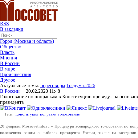
RSS
В закладки
Город (Москва и область)
Общество
Власть
Мнения
В России
В мире
Происшествия
Другое
Актуальные темы:
переговоры
Госдума-2026
В России
20.02.2020 11:48
Голосование по поправкам в Конституцию проведут на основани
президента
Теги:
Конституция
поправки
голосование
20 февраля. Mossovetinfo.ru – Процедура всенародного голосования по поп
положениях закона о выборах президента России, заявил на заседани