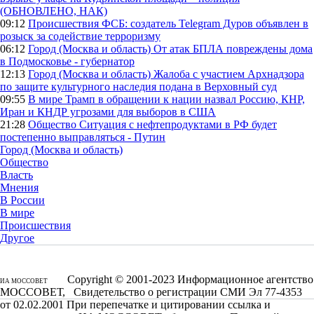
(ОБНОВЛЕНО, НАК)
09:12
Происшествия
ФСБ: создатель Telegram Дуров объявлен в
розыск за содействие терроризму
06:12
Город (Москва и область)
От атак БПЛА повреждены дома
в Подмосковье - губернатор
12:13
Город (Москва и область)
Жалоба с участием Архнадзора
по защите культурного наследия подана в Верховный суд
09:55
В мире
Трамп в обращении к нации назвал Россию, КНР,
Иран и КНДР угрозами для выборов в США
21:28
Общество
Ситуация с нефтепродуктами в РФ будет
постепенно выправляться - Путин
Город (Москва и область)
Общество
Власть
Мнения
В России
В мире
Происшествия
Другое
Copyright © 2001-2023 Информационное агентство
ИА МОССОВЕТ
МОССОВЕТ, Свидетельство о регистрации СМИ Эл 77-4353
от 02.02.2001 При перепечатке и цитировании ссылка и