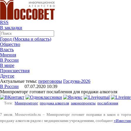
RSS
В закладки
Город (Москва и область)
Общество
Власть
Мнения
В России
В мире
Происшествия
Другое
Актуальные темы:
переговоры
Госдума-2026
В России
07.07.2020 10:39
Минпромторг готовит послабления для продажи алкоголя
Теги:
Минпромторг
продажа алкоголя
законопроекты
послабления
7 июля. Mossovetinfo.ru – Минпромторг готовит поправки в закон о торго
продажу алкоголя рядом с медицинскими учреждениями, сообщают
«Известия