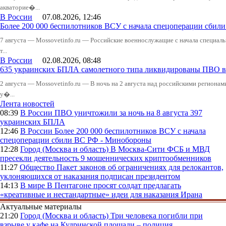
акваторие�...
В России
07.08.2026, 12:46
Более 200 000 беспилотников ВСУ с начала спецоперации сби
7 августа — Mossovetinfo.ru — Российские военнослужащие с начала специал
т...
В России
02.08.2026, 08:48
635 украинских БПЛА самолетного типа ликвидированы ПВО в 
2 августа — Mossovetinfo.ru — В ночь на 2 августа над российскими регион
у�...
Лента новостей
08:39
В России
ПВО уничтожили за ночь на 8 августа 397
украинских БПЛА
12:46
В России
Более 200 000 беспилотников ВСУ с начала
спецоперации сбили ВС РФ - Минобороны
12:28
Город (Москва и область)
В Москва-Сити ФСБ и МВД
пресекли деятельность 9 мошеннических криптообменников
11:27
Общество
Пакет законов об ограничениях для релокантов,
уклоняющихся от наказания подписан президентом
14:13
В мире
В Пентагоне просят солдат предлагать
«креативные и нестандартные» идеи для наказания Ирана
Актуальные материалы
21:20
Город (Москва и область)
Три человека погибли при
взрыве у кафе на Кудринской площади – полиция