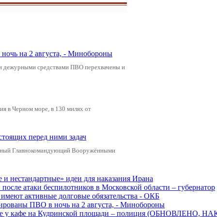
ночь на 2 августа, - Минобороны
ами дежурными средствами ПВО перехвачены и
я в Черном море, в 130 милях от
стоящих перед ними задач
ховный Главнокомандующий Вооружёнными
е и нестандартные» идеи для наказания Ирана
и после атаки беспилотников в Московской области – губернатор
ы имеют активные долговые обязательства - ОКБ
рованы ПВО в ночь на 2 августа, - Минобороны
ве у кафе на Кудринской площади – полиция (ОБНОВЛЕНО, НА