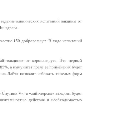
оведение клинических испытаний вакцины от
Минздрава.
участие 150 добровольцев. В ходе испытаний
йт-вакцине» от коронавируса. Это первый
85%, а иммунитет после ее применения будет
тник Лайт» позволит избежать тяжелых форм
 «Спутник V», а «лайт-версия» вакцины будет
олжительностью действия и необходимостью