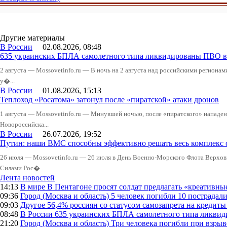
Другие материалы
В России
02.08.2026, 08:48
635 украинских БПЛА самолетного типа ликвидированы ПВО в 
2 августа — Mossovetinfo.ru — В ночь на 2 августа над российскими регион
у�...
В России
01.08.2026, 15:13
Теплоход «Росатома» затонул после «пиратской» атаки дронов
1 августа — Mossovetinfo.ru — Минувшей ночью, после «пиратского» нападени
Новороссийска...
В России
26.07.2026, 19:52
Путин: наши ВМС способны эффективно решать весь комплекс 
26 июля — Mossovetinfo.ru — 26 июля в День Военно-Морского Флота Вер
Силами Рос�...
Лента новостей
14:13
В мире
В Пентагоне просят солдат предлагать «креативны
09:36
Город (Москва и область)
5 человек погибли 10 пострадал
09:03
Другое
56,4% россиян со статусом самозапрета на кредит
08:48
В России
635 украинских БПЛА самолетного типа ликвиди
21:20
Город (Москва и область)
Три человека погибли при взры